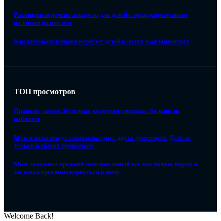
Расширен перечень лекарств для детей с преждевременным
половым развитием
Как злоумышленники вербуют детей в чатах и онлайн-играх
ТОП просмотров
Правило «после 50 только короткая стрижка» больше не
работает
Муж и жена могут «заразить» друг друга деменцией. Дело не
только в общих привычках
Мозг запомнил прежний максимальный вес как новую норму и
заставил организм вернуться к нему
Welcome Back!