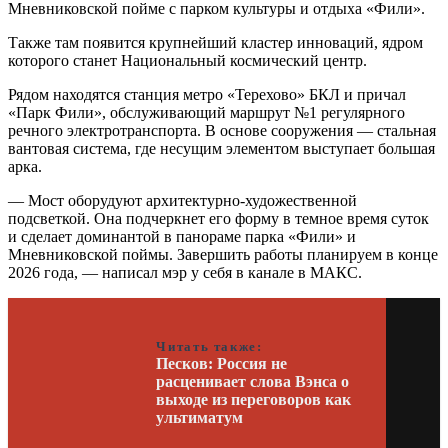
Мневниковской пойме с парком культуры и отдыха «Фили».
Также там появится крупнейший кластер инноваций, ядром
которого станет Национальный космический центр.
Рядом находятся станция метро «Терехово» БКЛ и причал
«Парк Фили», обслуживающий маршрут №1 регулярного
речного электротранспорта. В основе сооружения — стальная
вантовая система, где несущим элементом выступает большая
арка.
— Мост оборудуют архитектурно-художественной
подсветкой. Она подчеркнет его форму в темное время суток
и сделает доминантой в панораме парка «Фили» и
Мневниковской поймы. Завершить работы планируем в конце
2026 года, — написал мэр у себя в канале в МАКС.
Читать также:
Песков: Россия не
расценивает слова Вэнса о
выходе из переговоров как
ультиматум