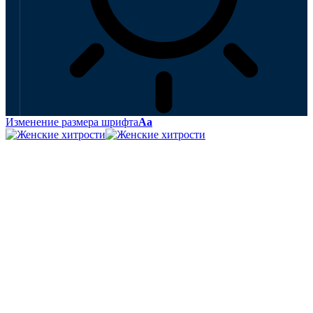
Изменение размера шрифта
Аа