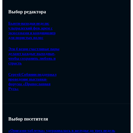
Выбор редактора
Бьюти-находки недели:
ультралегкий фен, крем с
экзосомами и кондиционер
для пористых волос
Эти 4 вещи счастливые пары
делают каждые выходные,
чтобы сохранить любовь и
страсть
Сергей Собянин поддержал
проведение выставки-
форума «Православная
Русь»
Выбор посетителя
«Оригами-таблетка» удерживалась в желудке до трех недель