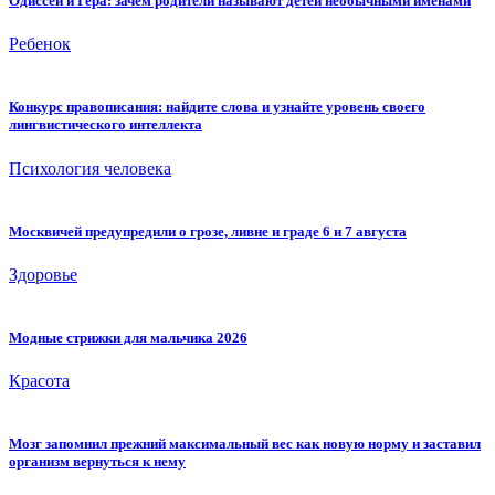
Одиссей и Гера: зачем родители называют детей необычными именами
Ребенок
Конкурс правописания: найдите слова и узнайте уровень своего
лингвистического интеллекта
Психология человека
Москвичей предупредили о грозе, ливне и граде 6 и 7 августа
Здоровье
Модные стрижки для мальчика 2026
Красота
Мозг запомнил прежний максимальный вес как новую норму и заставил
организм вернуться к нему