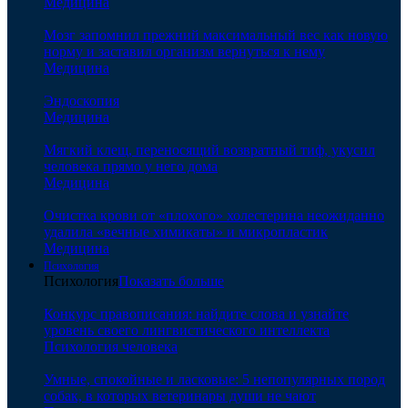
Медицина
Мозг запомнил прежний максимальный вес как новую
норму и заставил организм вернуться к нему
Медицина
Эндоскопия
Медицина
Мягкий клещ, переносящий возвратный тиф, укусил
человека прямо у него дома
Медицина
Очистка крови от «плохого» холестерина неожиданно
удалила «вечные химикаты» и микропластик
Медицина
Психология
Психология
Показать больше
Конкурс правописания: найдите слова и узнайте
уровень своего лингвистического интеллекта
Психология человека
Умные, спокойные и ласковые: 5 непопулярных пород
собак, в которых ветеринары души не чают