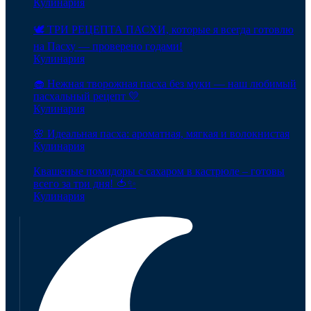
Кулинария
🕊️ ТРИ РЕЦЕПТА ПАСХИ, которые я всегда готовлю
на Пасху — проверено годами!
Кулинария
🧁 Нежная творожная пасха без муки — наш любимый
пасхальный рецепт 💛
Кулинария
🌸 Идеальная пасха: ароматная, мягкая и волокнистая
Кулинария
Квашеные помидоры с сахаром в кастрюле – готовы
всего за три дня! 🍅✨
Кулинария