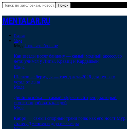
MENTALAR.RU
Главная
Мода
Мода
Показать больше
Как звезды носят бандану — самый модный аксессуар
лета: учимся у Липы, Кравиц и Кардашьян
Мода
Шелковые бермуды — тренд лета-2026 для тех, кто
устал от льна
Мода
Двойная юбка — самый эффектный тренд, который
стоит попробовать каждой
Мода
Капри — самый спорный тренд года: как его носят Мур,
Лопес, Дженнер и другие звезды
Мода