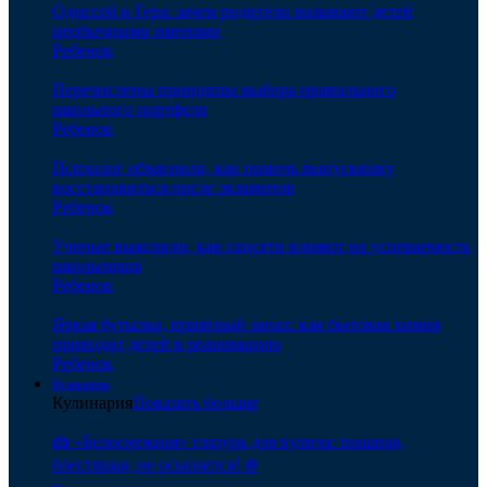
Одиссей и Гера: зачем родители называют детей
необычными именами
Ребенок
Перечислены принципы выбора правильного
школьного портфеля
Ребенок
Психолог объяснила, как помочь выпускнику
восстановиться после экзаменов
Ребенок
Ученые выяснили, как соцсети влияют на успеваемость
школьников
Ребенок
Яркая бутылка, приятный запах: как бытовая химия
приводит детей в реанимацию
Ребенок
Кулинария
Кулинария
Показать больше
🍰 «Белоснежная» глазурь для кулича: пышная,
блестящая, не осыпается! ❄️