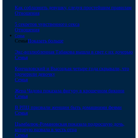
Как соблазнить девушку, следуя простейшим правилам
Отношения
5 секретов чувственного секса
Отношения
Семья
Семья
Показать больше
Экс-возлюбленная Табакова вышла в свет с их дочерью
Семья
Кончаловский и Высоцкая четыре года скрывали, что
удочерили девочку
Семья
Жена Чадова показала фигуру в крошечном бикини
Семья
В РПЦ призвали женщин быть домашними феями
Семья
Цымбалюк-Романовская показала подросшую дочь,
которую назвала в честь отца
Семья