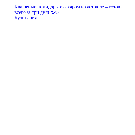
Квашеные помидоры с сахаром в кастрюле – готовы
всего за три дня! 🍅✨
Кулинария