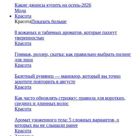
Какие джинсы купить на осень-2026
Мода
Красота
Красота
Показать больше
8 кожаных и табачных ароматов, которые пахнут
уверенностью
Красота
Гоммаж, роллер, скатка: как правильно выбрать пилинг
для лица
Красота
Балетный румянец — маникюр, который вы точно
захотите повторить в августе
Красота
Как часто обновлять стрижку: правила для коротких,
средних и длинных волос
Красота
Аромат ухоженного тела: 5 сложных вариантов, о
которых вы не слышали ранее
Красота