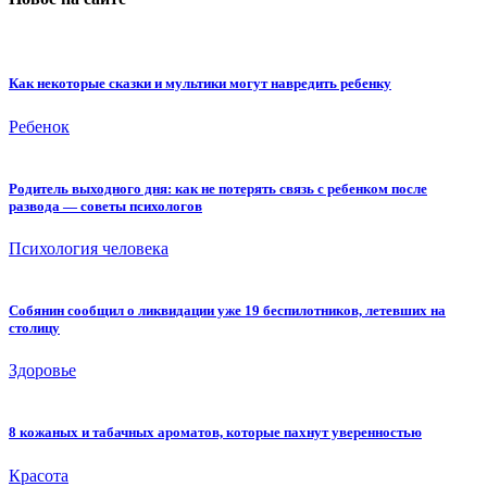
Как некоторые сказки и мультики могут навредить ребенку
Ребенок
Родитель выходного дня: как не потерять связь с ребенком после
развода — советы психологов
Психология человека
Собянин сообщил о ликвидации уже 19 беспилотников, летевших на
столицу
Здоровье
8 кожаных и табачных ароматов, которые пахнут уверенностью
Красота