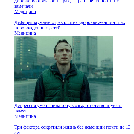
дирижируют атакой на рак, — раньше их почти не
замечали
Медицина
Дефицит мужчин отразился на здоровье женщин и их
новорожденных детей
Медицина
Депрессия уменьшила зону мозга, ответственную за
память
Медицина
Три фактора сократили жизнь без деменции почти на 13
лет