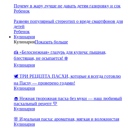
Почему в жару лучше не давать детям газировку и сок
Ребенок
Развеян популярный стереотип о вреде смартфонов для
детей
Ребенок
Кулинария
Кулинария
Показать больше
🍰 «Белоснежная» глазурь для кулича: пышная,
блестящая, не осыпается! ❄️
Кулинария
🕊️ ТРИ РЕЦЕПТА ПАСХИ, которые я всегда готовлю
на Пасху — проверено годами!
Кулинария
🧁 Нежная творожная пасха без муки — наш любимый
пасхальный рецепт 💛
Кулинария
🌸 Идеальная пасха: ароматная, мягкая и волокнистая
Кулинария