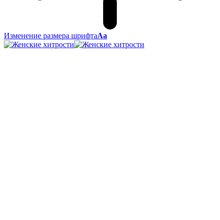
Изменение размера шрифта
Аа