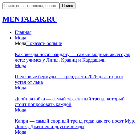
MENTALAR.RU
Главная
Мода
Мода
Показать больше
Как звезды носят бандану — самый модный аксессуар
лета: учимся у Липы, Кравиц и Кардашьян
Мода
Шелковые бермуды — тренд лета-2026 для тех, кто
устал от льна
Мода
Двойная юбка — самый эффектный тренд, который
стоит попробовать каждой
Мода
Капри — самый спорный тренд года: как его носят Мур,
Лопес, Дженнер и другие звезды
Мода