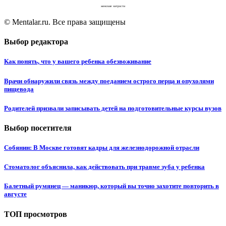
женские хитрости
© Mentalar.ru. Все права защищены
Выбор редактора
Как понять, что у вашего ребенка обезвоживание
Врачи обнаружили связь между поеданием острого перца и опухолями
пищевода
Родителей призвали записывать детей на подготовительные курсы вузов
Выбор посетителя
Собянин: В Москве готовят кадры для железнодорожной отрасли
Стоматолог объяснила, как действовать при травме зуба у ребенка
Балетный румянец — маникюр, который вы точно захотите повторить в
августе
ТОП просмотров