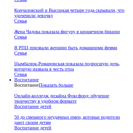
Кончаловский и Высоцкая четыре года скрывали, что
удочерили девочку
Семья
Жена Чадова показала фигуру в крошечном бикини
Семья
В РПЦ призвали женщин быть домашними феями
Семья
Цымбалюк-Романовская показала подросшую дочь,
которую назвала в честь отца
Семья
Воспитание
Воспитание
Показать больше
Онлайн-колледж дизайна Фоксфорд: обучение
творчеству в удобном формате
Воспитание детей
50 до смешного неудачных имен, которые родители
дают своим детям
Воспитание детей