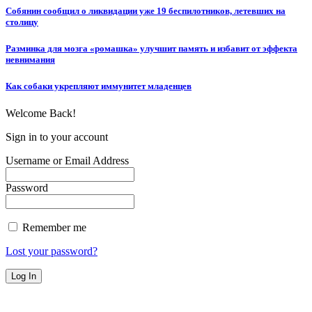
Собянин сообщил о ликвидации уже 19 беспилотников, летевших на
столицу
Разминка для мозга «ромашка» улучшит память и избавит от эффекта
невнимания
Как собаки укрепляют иммунитет младенцев
Welcome Back!
Sign in to your account
Username or Email Address
Password
Remember me
Lost your password?