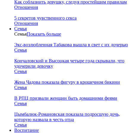
Как соблазнить девушку, следуя простейшим правилам
Отношения
5 секретов чувственного секса
Отношения
Семья
Семья
Показать больше
Экс-возлюбленная Табакова вышла в свет с их дочерью
Семья
Кончаловский и Высоцкая четыре года скрывали, что
удочерили девочку
Семья
Жена Чадова показала фигуру в крошечном бикини
Семья
В РПЦ призвали женщин быть домашними феями
Семья
Цымбалюк-Романовская показала подросшую дочь,
которую назвала в честь отца
Семья
Воспитание