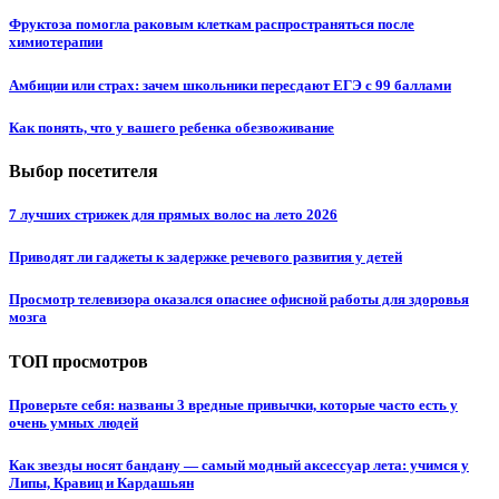
Фруктоза помогла раковым клеткам распространяться после
химиотерапии
Амбиции или страх: зачем школьники пересдают ЕГЭ с 99 баллами
Как понять, что у вашего ребенка обезвоживание
Выбор посетителя
7 лучших стрижек для прямых волос на лето 2026
Приводят ли гаджеты к задержке речевого развития у детей
Просмотр телевизора оказался опаснее офисной работы для здоровья
мозга
ТОП просмотров
Проверьте себя: названы 3 вредные привычки, которые часто есть у
очень умных людей
Как звезды носят бандану — самый модный аксессуар лета: учимся у
Липы, Кравиц и Кардашьян