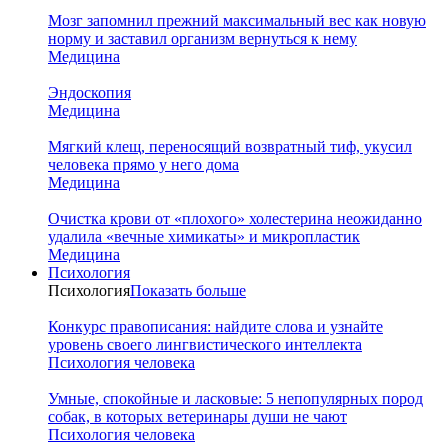
Мозг запомнил прежний максимальный вес как новую
норму и заставил организм вернуться к нему
Медицина
Эндоскопия
Медицина
Мягкий клещ, переносящий возвратный тиф, укусил
человека прямо у него дома
Медицина
Очистка крови от «плохого» холестерина неожиданно
удалила «вечные химикаты» и микропластик
Медицина
Психология
Психология
Показать больше
Конкурс правописания: найдите слова и узнайте
уровень своего лингвистического интеллекта
Психология человека
Умные, спокойные и ласковые: 5 непопулярных пород
собак, в которых ветеринары души не чают
Психология человека