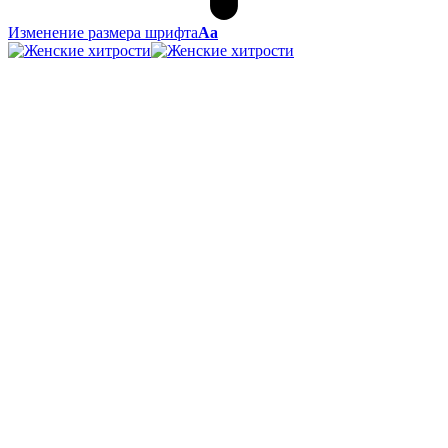
Изменение размера шрифта
Аа