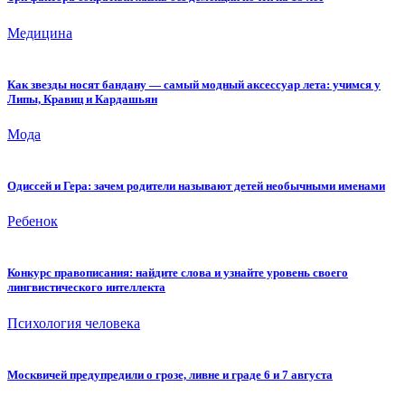
Медицина
Как звезды носят бандану — самый модный аксессуар лета: учимся у
Липы, Кравиц и Кардашьян
Мода
Одиссей и Гера: зачем родители называют детей необычными именами
Ребенок
Конкурс правописания: найдите слова и узнайте уровень своего
лингвистического интеллекта
Психология человека
Москвичей предупредили о грозе, ливне и граде 6 и 7 августа