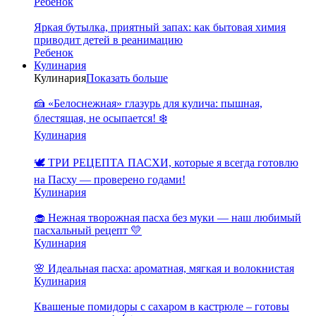
Ребенок
Яркая бутылка, приятный запах: как бытовая химия
приводит детей в реанимацию
Ребенок
Кулинария
Кулинария
Показать больше
🍰 «Белоснежная» глазурь для кулича: пышная,
блестящая, не осыпается! ❄️
Кулинария
🕊️ ТРИ РЕЦЕПТА ПАСХИ, которые я всегда готовлю
на Пасху — проверено годами!
Кулинария
🧁 Нежная творожная пасха без муки — наш любимый
пасхальный рецепт 💛
Кулинария
🌸 Идеальная пасха: ароматная, мягкая и волокнистая
Кулинария
Квашеные помидоры с сахаром в кастрюле – готовы