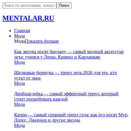
MENTALAR.RU
Главная
Мода
Мода
Показать больше
Как звезды носят бандану — самый модный аксессуар
лета: учимся у Липы, Кравиц и Кардашьян
Мода
Шелковые бермуды — тренд лета-2026 для тех, кто
устал от льна
Мода
Двойная юбка — самый эффектный тренд, который
стоит попробовать каждой
Мода
Капри — самый спорный тренд года: как его носят Мур,
Лопес, Дженнер и другие звезды
Мода