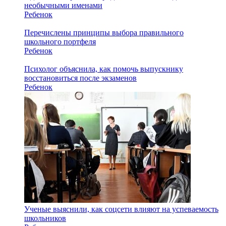
необычными именами
Ребенок
Перечислены принципы выбора правильного
школьного портфеля
Ребенок
Психолог объяснила, как помочь выпускнику
восстановиться после экзаменов
Ребенок
Ученые выяснили, как соцсети влияют на успеваемость
школьников