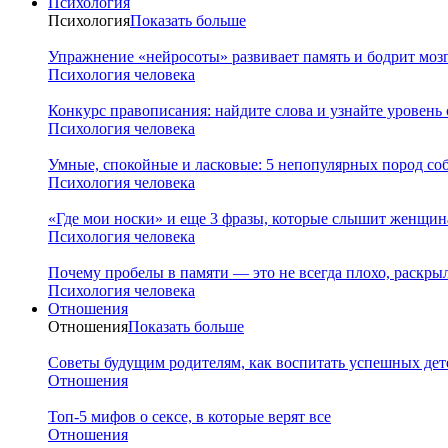
Психология
Психология
Показать больше
Упражнение «нейросоты» развивает память и бодрит мозг
Психология человека
Конкурс правописания: найдите слова и узнайте уровень
Психология человека
Умные, спокойные и ласковые: 5 непопулярных пород соб
Психология человека
«Где мои носки» и еще 3 фразы, которые слышит женщина
Психология человека
Почему пробелы в памяти — это не всегда плохо, раскр
Психология человека
Отношения
Отношения
Показать больше
Советы будущим родителям, как воспитать успешных дет
Отношения
Топ-5 мифов о сексе, в которые верят все
Отношения