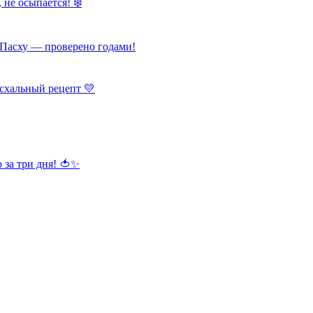
 не осыпается! ❄️
Пасху — проверено годами!
схальный рецепт 💛
 за три дня! 🍅✨