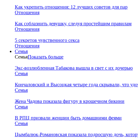
Как укрепить отношения: 12 лучших советов для пар
Отношения
Как соблазнить девушку, следуя простейшим правилам
Отношения
5 секретов чувственного секса
Отношения
Семья
Семья
Показать больше
Экс-возлюбленная Табакова вышла в свет с их дочерью
Семья
Кончаловский и Высоцкая четыре года скрывали, что уд
Семья
Жена Чадова показала фигуру в крошечном бикини
Семья
В РПЦ призвали женщин быть домашними феями
Семья
Цымбалюк-Романовская показала подросшую дочь, котору