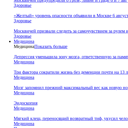
Москвичей предупредили о грозе, ливне и граде 6 и 7 авг
Здоровье
«Желтый» уровень опасности объявили в Москве 6 августа
Здоровье
Москвичей призвали следить за самочувствием за рулем 
Здоровье
Медицина
Медицина
Показать больше
Депрессия уменьшила зону мозга, ответственную за памя
Медицина
Три фактора сократили жизнь без деменции почти на 13 л
Медицина
Мозг запомнил прежний максимальный вес как новую нор
Медицина
Эндоскопия
Медицина
Мягкий клещ, переносящий возвратный тиф, укусил чело
Медицина