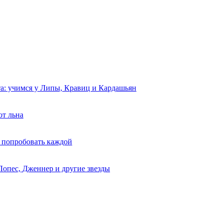
та: учимся у Липы, Кравиц и Кардашьян
от льна
 попробовать каждой
Лопес, Дженнер и другие звезды