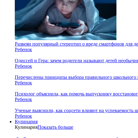
Развеян популярный стереотип о вреде смартфонов для д
Ребенок
Одиссей и Гера: зачем родители называют детей необыч
Ребенок
Перечислены принципы выбора правильного школьного 
Ребенок
Психолог объяснила, как помочь выпускнику восстановит
Ребенок
Ученые выяснили, как соцсети влияют на успеваемость 
Ребенок
Кулинария
Кулинария
Показать больше