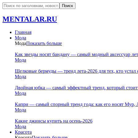
MENTALAR.RU
Главная
Мода
Мода
Показать больше
Как звезды носят бандану — самый модный аксессуар ле
Мода
Шелковые бермуды — тренд лета-2026 для тех, кто устал 
Мода
Двойная юбка — самый эффектный тренд, который стоит
Мода
Капри — самый спорный тренд года: как его носят Мур, 
Мода
Какие джинсы купить на осень-2026
Мода
Красота
Красота
Показать больше