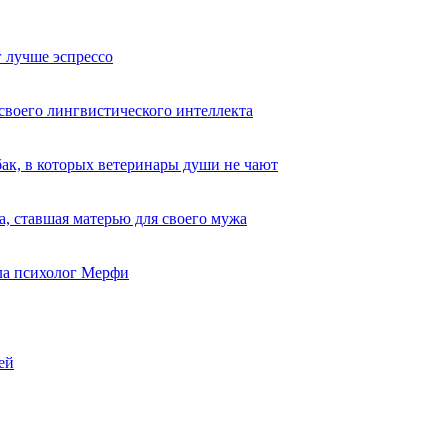
 лучше эспрессо
 своего лингвистического интеллекта
ак, в которых ветеринары души не чают
, ставшая матерью для своего мужа
ыла психолог Мерфи
ей