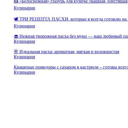
🍰 «Белоснежная» глазурь для кулича: пышная, блестящая,
Кулинария
🕊️ ТРИ РЕЦЕПТА ПАСХИ, которые я всегда готовлю на 
Кулинария
🧁 Нежная творожная пасха без муки — наш любимый па
Кулинария
🌸 Идеальная пасха: ароматная, мягкая и волокнистая
Кулинария
Квашеные помидоры с сахаром в кастрюле – готовы всего
Кулинария