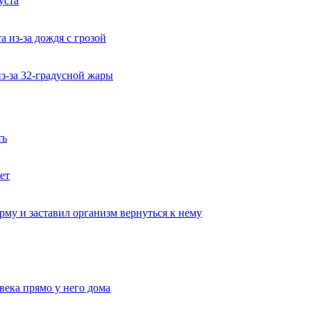
уста
 из-за дождя с грозой
из-за 32-градусной жары
ть
ет
му и заставил организм вернуться к нему
века прямо у него дома