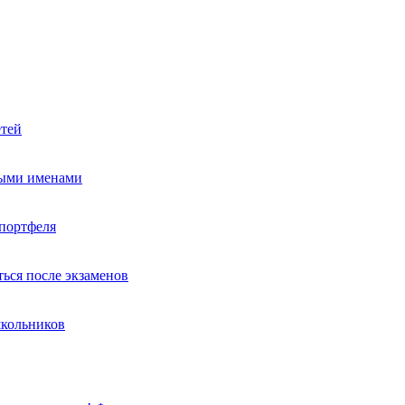
етей
ными именами
портфеля
ься после экзаменов
школьников