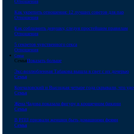
Отношения
Как укрепить отношения: 12 лучших советов для пар
Отношения
Как соблазнить девушку, следуя простейшим правилам
Отношения
5 секретов чувственного секса
Отношения
Семья
Семья
Показать больше
Экс-возлюбленная Табакова вышла в свет с их дочерью
Семья
Кончаловский и Высоцкая четыре года скрывали, что уд
Семья
Жена Чадова показала фигуру в крошечном бикини
Семья
В РПЦ призвали женщин быть домашними феями
Семья