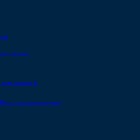
етей
ными именами
 не осыпается! ❄️
Пасху — проверено годами!