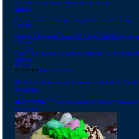
Как собаки укрепляют иммунитет младенцев
Ребенок
Почему в жару лучше не давать детям газировку и сок
Ребенок
Развеян популярный стереотип о вреде смартфонов для д
Ребенок
Одиссей и Гера: зачем родители называют детей необыч
Ребенок
Кулинария
Кулинария
Показать больше
🍰 «Белоснежная» глазурь для кулича: пышная, блестящая,
Кулинария
🕊️ ТРИ РЕЦЕПТА ПАСХИ, которые я всегда готовлю на 
Кулинария