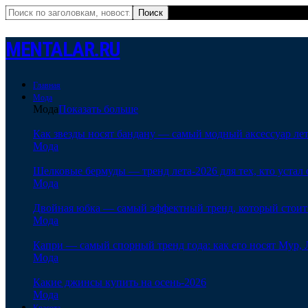
MENTALAR.RU
Главная
Мода
Мода
Показать больше
Как звезды носят бандану — самый модный аксессуар ле
Мода
Шелковые бермуды — тренд лета-2026 для тех, кто устал 
Мода
Двойная юбка — самый эффектный тренд, который стоит
Мода
Капри — самый спорный тренд года: как его носят Мур, 
Мода
Какие джинсы купить на осень-2026
Мода
Красота