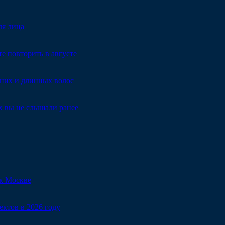
ля лица
е повторить в августе
дних и длинных волос
х вы не слышали ранее
к Москве
ектов в 2026 году