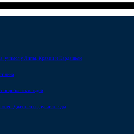
та: учимся у Липы, Кравиц и Кардашьян
от льна
 попробовать каждой
Лопес, Дженнер и другие звезды