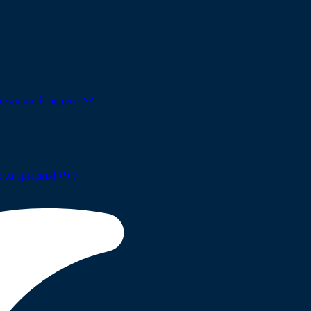
схальный рецепт 💛
 за три дня! 🍅✨