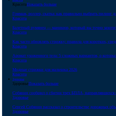
Красота
Показать больше
Гоммаж, роллер, скатка: как правильно выбрать пилинг д
Красота
Балетный румянец — маникюр, который вы точно захотит
Красота
Как часто обновлять стрижку: правила для коротких, сре
Красота
Аромат ухоженного тела: 5 сложных вариантов, о которы
Красота
Модные стрижки для мальчика 2026
Красота
Здоровье
Здоровье
Показать больше
Собянин сообщил о сбитии трех БПЛА, направлявшихся 
Здоровье
Сергей Собянин рассказал о строительстве дорожных объ
Здоровье