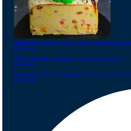
🧁 Нежная творожная пасха без муки — наш любимый па
Кулинария
🌸 Идеальная пасха: ароматная, мягкая и волокнистая
Кулинария
Квашеные помидоры с сахаром в кастрюле – готовы всего
Кулинария