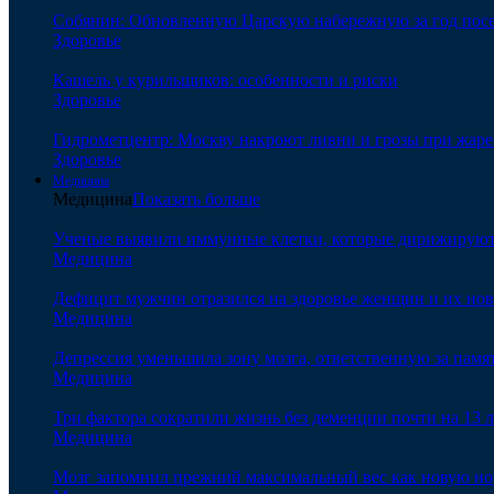
Собянин: Обновленную Царскую набережную за год посе
Здоровье
Кашель у курильщиков: особенности и риски
Здоровье
Гидрометцентр: Москву накроют ливни и грозы при жаре 
Здоровье
Медицина
Медицина
Показать больше
Ученые выявили иммунные клетки, которые дирижируют а
Медицина
Дефицит мужчин отразился на здоровье женщин и их но
Медицина
Депрессия уменьшила зону мозга, ответственную за памя
Медицина
Три фактора сократили жизнь без деменции почти на 13 л
Медицина
Мозг запомнил прежний максимальный вес как новую нор