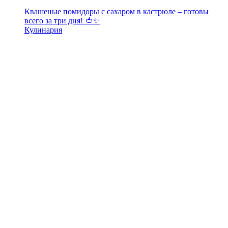
Квашеные помидоры с сахаром в кастрюле – готовы
всего за три дня! 🍅✨
Кулинария