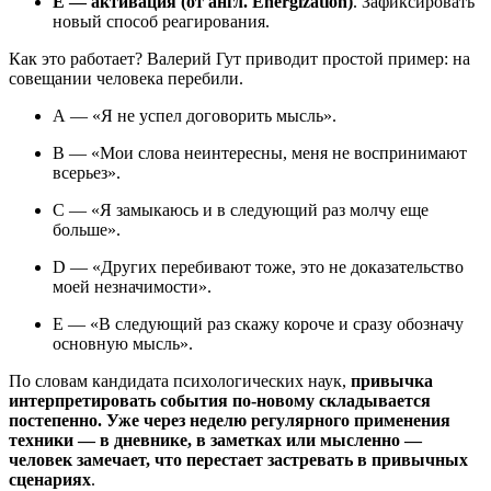
E — активация (от англ. Energization)
. Зафиксировать
новый способ реагирования.
Как это работает? Валерий Гут приводит простой пример: на
совещании человека перебили.
A — «Я не успел договорить мысль».
B — «Мои слова неинтересны, меня не воспринимают
всерьез».
C — «Я замыкаюсь и в следующий раз молчу еще
больше».
D — «Других перебивают тоже, это не доказательство
моей незначимости».
E — «В следующий раз скажу короче и сразу обозначу
основную мысль».
По словам кандидата психологических наук,
привычка
интерпретировать события по-новому складывается
постепенно. Уже через неделю регулярного применения
техники — в дневнике, в заметках или мысленно —
человек замечает, что перестает застревать в привычных
сценариях
.