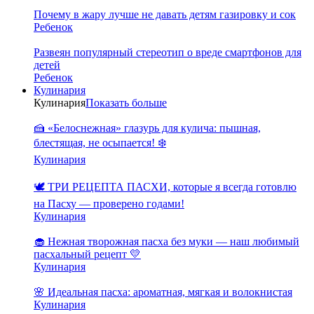
Почему в жару лучше не давать детям газировку и сок
Ребенок
Развеян популярный стереотип о вреде смартфонов для
детей
Ребенок
Кулинария
Кулинария
Показать больше
🍰 «Белоснежная» глазурь для кулича: пышная,
блестящая, не осыпается! ❄️
Кулинария
🕊️ ТРИ РЕЦЕПТА ПАСХИ, которые я всегда готовлю
на Пасху — проверено годами!
Кулинария
🧁 Нежная творожная пасха без муки — наш любимый
пасхальный рецепт 💛
Кулинария
🌸 Идеальная пасха: ароматная, мягкая и волокнистая
Кулинария