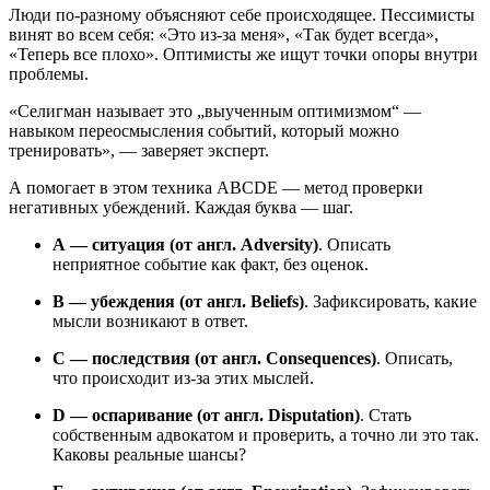
Люди по-разному объясняют себе происходящее. Пессимисты
винят во всем себя: «Это из-за меня», «Так будет всегда»,
«Теперь все плохо». Оптимисты же ищут точки опоры внутри
проблемы.
«Селигман называет это „выученным оптимизмом“ —
навыком переосмысления событий, который можно
тренировать», — заверяет эксперт.
А помогает в этом техника ABCDE — метод проверки
негативных убеждений. Каждая буква — шаг.
A — ситуация (от англ. Adversity)
. Описать
неприятное событие как факт, без оценок.
B — убеждения (от англ. Beliefs)
. Зафиксировать, какие
мысли возникают в ответ.
C — последствия (от англ. Consequences)
. Описать,
что происходит из-за этих мыслей.
D — оспаривание (от англ. Disputation)
. Стать
собственным адвокатом и проверить, а точно ли это так.
Каковы реальные шансы?