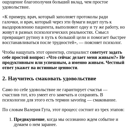
ощущение благополучия больший вклад, чем простое
удовольствие.
«К примеру, врач, который заполняет протоколы ради
галочки, и врач, который через эти бумаги видит путь к
выздоровлению пациента, выполняют одну и ту же работу, но
живут в разных психологических реальностях. Смысл
превращает рутину в путь к большой цели и помогает быстрее
восстанавливаться после трудностей», — поясняет психолог.
Чтобы нащупать этот ориентир, специалист
советует задать
себе простой вопрос: «Что сейчас делает меня живым?» Не
продуктивным или успешным, а именно живым. Честный
ответ укажет на истинные ценности
.
2. Научитесь смаковать удовольствие
Само по себе удовольствие не гарантирует счастья —
счастлив тот, кто умеет его замечать и сохранять. В
психологии для этого есть термин savoring — смакование.
По словам Валерия Гута, этот процесс состоит из трех этапов:
Предвкушение
, когда мы осознанно ждем событие и
думаем о нем заранее.