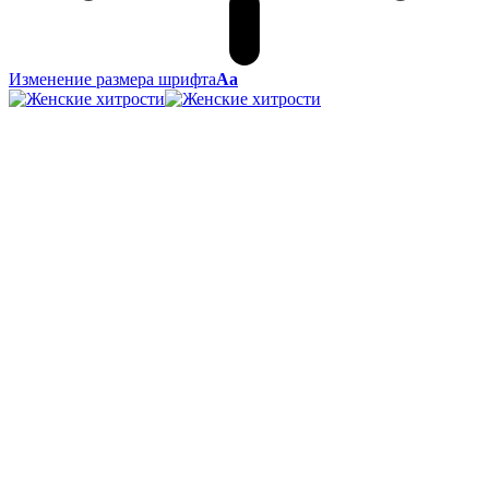
Изменение размера шрифта
Аа