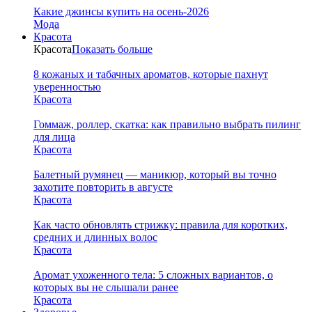
Какие джинсы купить на осень-2026
Мода
Красота
Красота
Показать больше
8 кожаных и табачных ароматов, которые пахнут
уверенностью
Красота
Гоммаж, роллер, скатка: как правильно выбрать пилинг
для лица
Красота
Балетный румянец — маникюр, который вы точно
захотите повторить в августе
Красота
Как часто обновлять стрижку: правила для коротких,
средних и длинных волос
Красота
Аромат ухоженного тела: 5 сложных вариантов, о
которых вы не слышали ранее
Красота