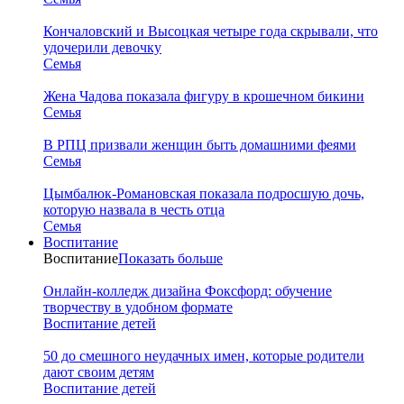
Кончаловский и Высоцкая четыре года скрывали, что
удочерили девочку
Семья
Жена Чадова показала фигуру в крошечном бикини
Семья
В РПЦ призвали женщин быть домашними феями
Семья
Цымбалюк-Романовская показала подросшую дочь,
которую назвала в честь отца
Семья
Воспитание
Воспитание
Показать больше
Онлайн-колледж дизайна Фоксфорд: обучение
творчеству в удобном формате
Воспитание детей
50 до смешного неудачных имен, которые родители
дают своим детям
Воспитание детей