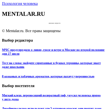
Психология человека
MENTALAR.RU
женские хитрости
© Mentalar.ru. Все права защищены
Выбор редактора
МЧС предупредило о ливне, грозе и ветре в Москве во второй половине
дня 27 июля
Тест на слова: найдите спрятанные в буквах термины, которые знает
даже школьник
8 кожаных и табачных ароматов, которые пахнут уверенностью
Выбор посетителя
Мягкий клещ, переносящий возвратный тиф, укусил человека прямо
у него дома
Дизайнеры редко используют эти 5 оттенков краски: они портят даже