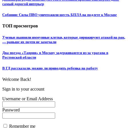
самый дорогой интерьер
Собянин: Силы ПВО уничтожили шесть БПЛА на подлете к Москве
ТОП просмотров
Ученые выявили иммунные клетки, которые дирижируют атакой на рак,
— раньше их почти не замечали
Два поезда «Таврия» в Москву задерживаются из-за урагана в
Ростовской области
В ГД рассказали, можно ли приводить ребенка на работу
Welcome Back!
Sign in to your account
Username or Email Address
Password
Remember me