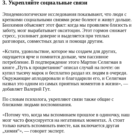
3. Укрепляйте социальные связи
Эпидемиологические исследования показывают, что люди с
крепкими социальными связями реже болеют и живут дольше.
Биохимия объясняет этот факт: когда мы проявляем близость и
заботу, мозг вырабатывает окситоцин. Этот гормон снижает
стресс, усиливает доверие и выделяется при теплых
разговорах, совместных делах и помощи другим.
«Кстати, удовольствие, которое мы создаем для других,
ощущается ярче и помнится дольше, чем пассивное
потребление. В подтверждение этого Мартин Селигман в
книге „Путь к процветанию“ описал случай на почте: он
купил тысячу марок и бесплатно раздал их людям в очереди.
Окружающие аплодировали и благодарили его, и Селигман
назвал это одним из самых приятных моментов в жизни», —
добавляет Валерий Гут.
По словам психолога, укрепляют связи также общие с
близкими людьми воспоминания.
«Потому что, когда мы вспоминаем прошлое в одиночку, наш
мозг часто фокусируется на негативных моментах. А стоит
только начать вспоминать вместе, как включается другая
„химия“», — говорит эксперт.