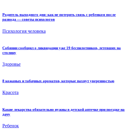
Родитель выходного дня: как не потерять связь с ребенком после
развода — советы психологов
Психология человека
Собянин сообщил о ликвидации уже 19 беспилотников, летевших на
столицу
Здоровье
8 кожаных и табачных ароматов, которые пахнут уверенностью
Красота
Какие лекарства обязательно нужны в детской аптечке при поездке на
дачу
Ребенок