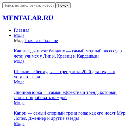
MENTALAR.RU
Главная
Мода
Мода
Показать больше
Как звезды носят бандану — самый модный аксессуар
лета: учимся у Липы, Кравиц и Кардашьян
Мода
Шелковые бермуды — тренд лета-2026 для тех, кто
устал от льна
Мода
Двойная юбка — самый эффектный тренд, который
стоит попробовать каждой
Мода
Капри — самый спорный тренд года: как его носят Мур,
Лопес, Дженнер и другие звезды
Мода