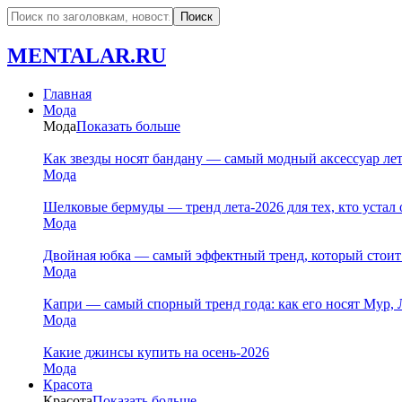
MENTALAR.RU
Главная
Мода
Мода
Показать больше
Как звезды носят бандану — самый модный аксессуар ле
Мода
Шелковые бермуды — тренд лета-2026 для тех, кто устал 
Мода
Двойная юбка — самый эффектный тренд, который стоит
Мода
Капри — самый спорный тренд года: как его носят Мур, 
Мода
Какие джинсы купить на осень-2026
Мода
Красота
Красота
Показать больше