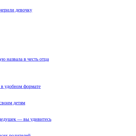
очерили девочку
ю назвала в честь отца
 в удобном формате
своим детям
 дедушек — вы удивитесь
всех родителей