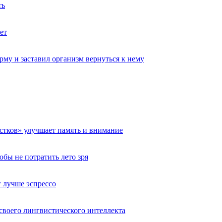
ть
ет
му и заставил организм вернуться к нему
естков» улучшает память и внимание
обы не потратить лето зря
 лучше эспрессо
 своего лингвистического интеллекта