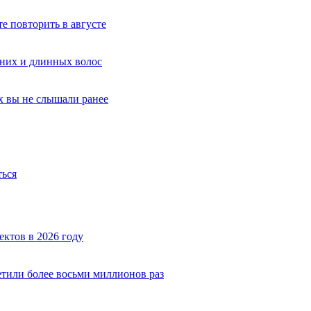
е повторить в августе
дних и длинных волос
х вы не слышали ранее
ться
ектов в 2026 году
тили более восьми миллионов раз