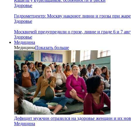
Кашель у курильщиков: особенности и риски
Здоровье
Гидрометцентр: Москву накроют ливни и грозы при жаре 
Здоровье
Москвичей предупредили о грозе, ливне и граде 6 и 7 авг
Здоровье
Медицина
Медицина
Показать больше
Дефицит мужчин отразился на здоровье женщин и их но
Медицина