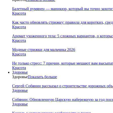
Балетный румянец — маникюр, который вы точно захотит
Красота
Как часто обновлять стрижку: правила для коротких, сре
Красота
Аромат ухоженного тела: 5 сложных вариантов, о которы
Красота
Модные стрижки для мальчика 2026
Красота
Не только стресс: 7 причин, которые мешают вам высыпа
Красота
Здоровье
Здоровье
Показать больше
Сергей Собянин рассказал о строительстве дорожных объ
Здоровье
Собянин: Обновленную Царскую набережную за год посе
Здоровье