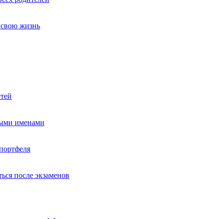
т свою жизнь
етей
ными именами
портфеля
ься после экзаменов