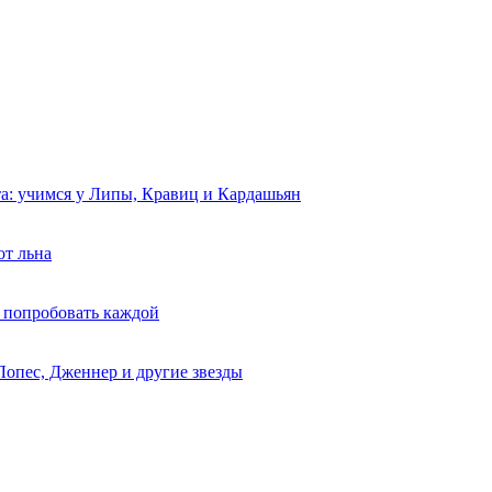
та: учимся у Липы, Кравиц и Кардашьян
от льна
 попробовать каждой
Лопес, Дженнер и другие звезды