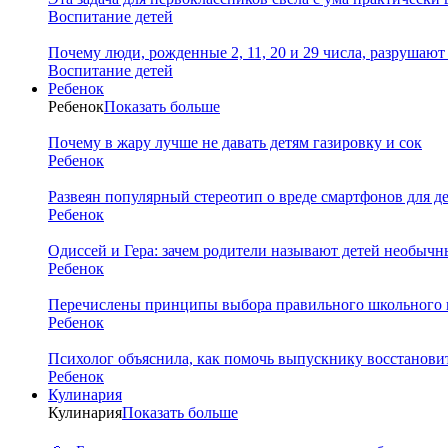
Воспитание детей
Почему люди, рожденные 2, 11, 20 и 29 числа, разрушаю
Воспитание детей
Ребенок
Ребенок
Показать больше
Почему в жару лучше не давать детям газировку и сок
Ребенок
Развеян популярный стереотип о вреде смартфонов для д
Ребенок
Одиссей и Гера: зачем родители называют детей необыч
Ребенок
Перечислены принципы выбора правильного школьного 
Ребенок
Психолог объяснила, как помочь выпускнику восстановит
Ребенок
Кулинария
Кулинария
Показать больше