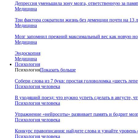
Депрессия уменьшила зону мозга, ответственную за памя
Медицина
Три фактора сократили жизнь без деменции почти на 13 л
Медицина
Мозг запомнил прежний максимальный вес как новую нор
Медицина
Эндоскопия
Медицина
Психология
Психология
Показать больше
Собери слова из 7 букв: простая головоломка «шесть леп
Психология человека
В уходящий поезд: что нужно успеть сделать в августе, чт
Психология человека
Упражнение «нейросоты» развивает память и бодрит мозг
Психология человека
Конкурс правописания: найдите слова и узнайте уровень
Психология человека