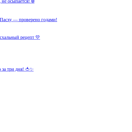
 не осыпается! ❄️
Пасху — проверено годами!
схальный рецепт 💛
 за три дня! 🍅✨