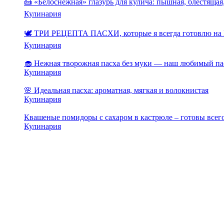
🍰 «Белоснежная» глазурь для кулича: пышная, блестящая,
Кулинария
🕊️ ТРИ РЕЦЕПТА ПАСХИ, которые я всегда готовлю на 
Кулинария
🧁 Нежная творожная пасха без муки — наш любимый па
Кулинария
🌸 Идеальная пасха: ароматная, мягкая и волокнистая
Кулинария
Квашеные помидоры с сахаром в кастрюле – готовы всего
Кулинария