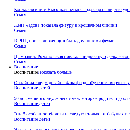
Кончаловский и Высоцкая четыре года скрывали, что уд
Семья
Жена Чадова показала фигуру в крошечном бикини
Семья
В РПЦ призвали женщин быть домашними феями
Семья
Цымбалюк-Романовская показала подросшую дочь, котору
Семья
Воспитание
Воспитание
Показать больше
Онлайн-колледж дизайна Фоксфорд: обучение творчеству
Воспитание детей
50 до смешного неудачных имен, которые родители дают 
Воспитание детей
Эти 5 особенностей дети наследуют только от бабушек и
Воспитание детей
Эта задача для первоклассников свела с ума практически 