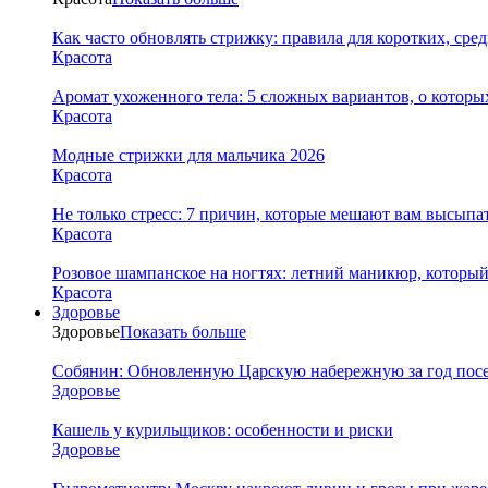
Как часто обновлять стрижку: правила для коротких, сре
Красота
Аромат ухоженного тела: 5 сложных вариантов, о которы
Красота
Модные стрижки для мальчика 2026
Красота
Не только стресс: 7 причин, которые мешают вам высыпа
Красота
Розовое шампанское на ногтях: летний маникюр, которы
Красота
Здоровье
Здоровье
Показать больше
Собянин: Обновленную Царскую набережную за год посе
Здоровье
Кашель у курильщиков: особенности и риски
Здоровье