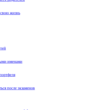
т свою жизнь
етей
ными именами
портфеля
ься после экзаменов