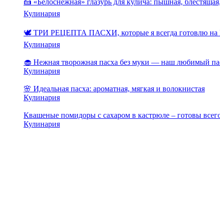
🍰 «Белоснежная» глазурь для кулича: пышная, блестящая,
Кулинария
🕊️ ТРИ РЕЦЕПТА ПАСХИ, которые я всегда готовлю на 
Кулинария
🧁 Нежная творожная пасха без муки — наш любимый па
Кулинария
🌸 Идеальная пасха: ароматная, мягкая и волокнистая
Кулинария
Квашеные помидоры с сахаром в кастрюле – готовы всего
Кулинария