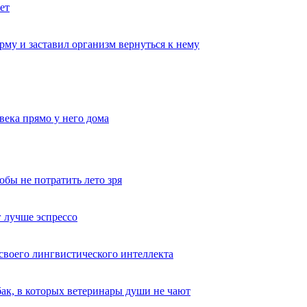
ет
му и заставил организм вернуться к нему
века прямо у него дома
обы не потратить лето зря
 лучше эспрессо
 своего лингвистического интеллекта
ак, в которых ветеринары души не чают