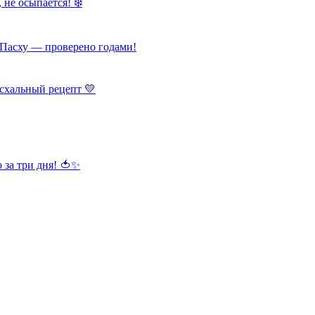
 не осыпается! ❄️
Пасху — проверено годами!
схальный рецепт 💛
 за три дня! 🍅✨