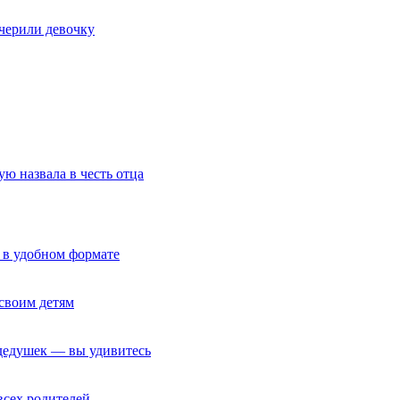
очерили девочку
ю назвала в честь отца
 в удобном формате
своим детям
 дедушек — вы удивитесь
всех родителей