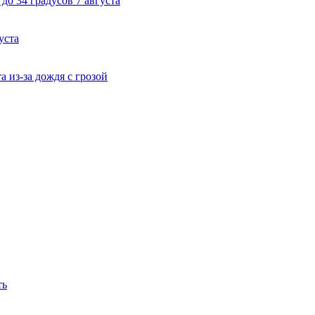
до 34 градусов 7 августа
уста
 из-за дождя с грозой
ть