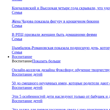
Кончаловский и Высоцкая четыре года скрывали, что уд
Семья
Жена Чадова показала фигуру в крошечном бикини
Семья
В РПЦ призвали женщин быть домашними феями
Семья
Цымбалюк-Романовская показала подросшую дочь, котору
Семья
Воспитание
Воспитание
Показать больше
Онлайн-колледж дизайна Фоксфорд: обучение творчеству
Воспитание детей
50 до смешного неудачных имен, которые родители дают 
Воспитание детей
Эти 5 особенностей дети наследуют только от бабушек и
Воспитание детей
Эта задача для первоклассников свела с ума практически 