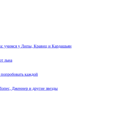
та: учимся у Липы, Кравиц и Кардашьян
от льна
 попробовать каждой
Лопес, Дженнер и другие звезды