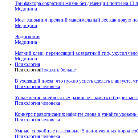
Три фактора сократили жизнь без деменции почти на 13 л
Медицина
Мозг запомнил прежний максимальный вес как новую нор
Медицина
Эндоскопия
Медицина
Мягкий клещ, переносящий возвратный тиф, укусил чело
Медицина
Психология
Психология
Показать больше
В уходящий поезд: что нужно успеть сделать в августе, чт
Психология человека
Упражнение «нейросоты» развивает память и бодрит мозг
Психология человека
Конкурс правописания: найдите слова и узнайте уровень
Психология человека
Умные, спокойные и ласковые: 5 непопулярных пород соб
Психология человека