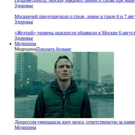
Гидрометцентр: Москву накроют ливни и грозы при жаре 
Здоровье
Москвичей предупредили о грозе, ливне и граде 6 и 7 авг
Здоровье
«Желтый» уровень опасности объявили в Москве 6 августа
Здоровье
Медицина
Медицина
Показать больше
Депрессия уменьшила зону мозга, ответственную за памя
Медицина