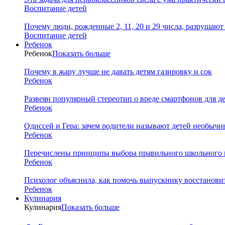
Воспитание детей
Почему люди, рожденные 2, 11, 20 и 29 числа, разрушаю
Воспитание детей
Ребенок
Ребенок
Показать больше
Почему в жару лучше не давать детям газировку и сок
Ребенок
Развеян популярный стереотип о вреде смартфонов для д
Ребенок
Одиссей и Гера: зачем родители называют детей необыч
Ребенок
Перечислены принципы выбора правильного школьного 
Ребенок
Психолог объяснила, как помочь выпускнику восстановит
Ребенок
Кулинария
Кулинария
Показать больше