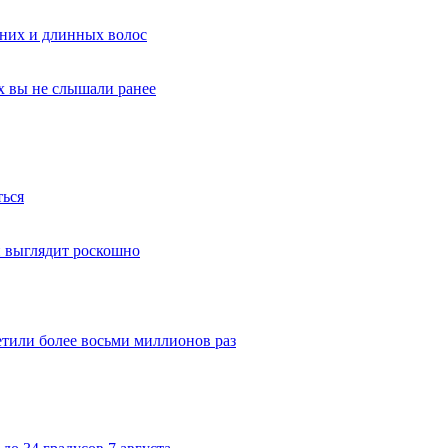
дних и длинных волос
х вы не слышали ранее
ться
й выглядит роскошно
тили более восьми миллионов раз