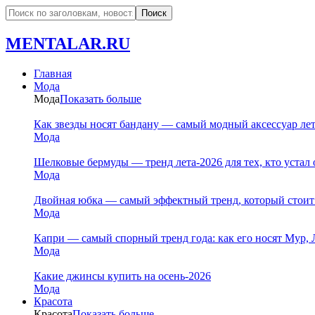
MENTALAR.RU
Главная
Мода
Мода
Показать больше
Как звезды носят бандану — самый модный аксессуар ле
Мода
Шелковые бермуды — тренд лета-2026 для тех, кто устал 
Мода
Двойная юбка — самый эффектный тренд, который стоит
Мода
Капри — самый спорный тренд года: как его носят Мур, 
Мода
Какие джинсы купить на осень-2026
Мода
Красота
Красота
Показать больше