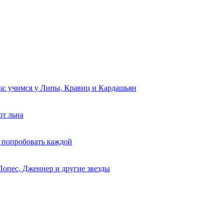
та: учимся у Липы, Кравиц и Кардашьян
от льна
 попробовать каждой
Лопес, Дженнер и другие звезды