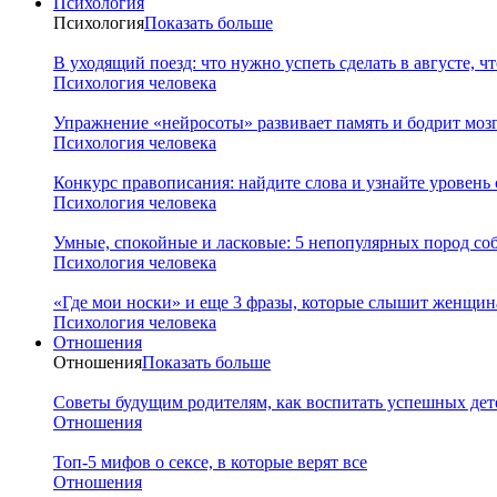
Психология
Психология
Показать больше
В уходящий поезд: что нужно успеть сделать в августе, чт
Психология человека
Упражнение «нейросоты» развивает память и бодрит мозг
Психология человека
Конкурс правописания: найдите слова и узнайте уровень
Психология человека
Умные, спокойные и ласковые: 5 непопулярных пород соб
Психология человека
«Где мои носки» и еще 3 фразы, которые слышит женщина
Психология человека
Отношения
Отношения
Показать больше
Советы будущим родителям, как воспитать успешных дет
Отношения
Топ-5 мифов о сексе, в которые верят все
Отношения