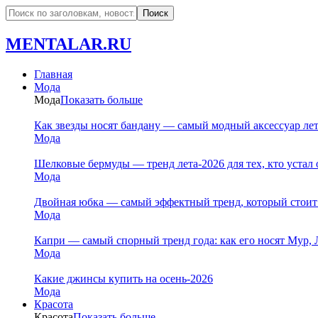
MENTALAR.RU
Главная
Мода
Мода
Показать больше
Как звезды носят бандану — самый модный аксессуар ле
Мода
Шелковые бермуды — тренд лета-2026 для тех, кто устал 
Мода
Двойная юбка — самый эффектный тренд, который стоит
Мода
Капри — самый спорный тренд года: как его носят Мур, 
Мода
Какие джинсы купить на осень-2026
Мода
Красота
Красота
Показать больше