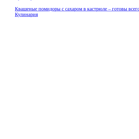
Квашеные помидоры с сахаром в кастрюле – готовы всего
Кулинария