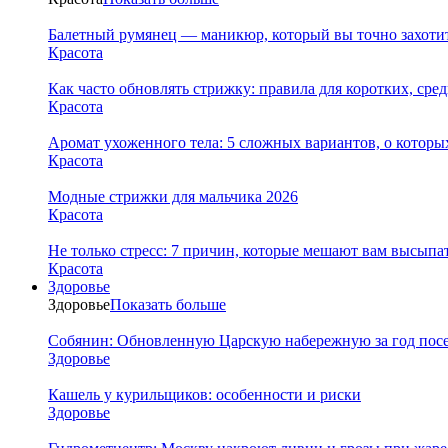
Балетный румянец — маникюр, который вы точно захотит
Красота
Как часто обновлять стрижку: правила для коротких, сре
Красота
Аромат ухоженного тела: 5 сложных вариантов, о которы
Красота
Модные стрижки для мальчика 2026
Красота
Не только стресс: 7 причин, которые мешают вам высыпа
Красота
Здоровье
Здоровье
Показать больше
Собянин: Обновленную Царскую набережную за год посе
Здоровье
Кашель у курильщиков: особенности и риски
Здоровье