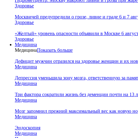
Гидрометцентр: Москву накроют ливни и грозы при жаре 
Здоровье
Москвичей предупредили о грозе, ливне и граде 6 и 7 авг
Здоровье
«Желтый» уровень опасности объявили в Москве 6 августа
Здоровье
Медицина
Медицина
Показать больше
Дефицит мужчин отразился на здоровье женщин и их но
Медицина
Депрессия уменьшила зону мозга, ответственную за памя
Медицина
Три фактора сократили жизнь без деменции почти на 13 л
Медицина
Мозг запомнил прежний максимальный вес как новую нор
Медицина
Эндоскопия
Медицина