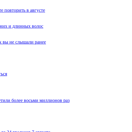
е повторить в августе
дних и длинных волос
х вы не слышали ранее
ться
тили более восьми миллионов раз