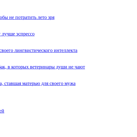
обы не потратить лето зря
 лучше эспрессо
 своего лингвистического интеллекта
ак, в которых ветеринары души не чают
, ставшая матерью для своего мужа
ей