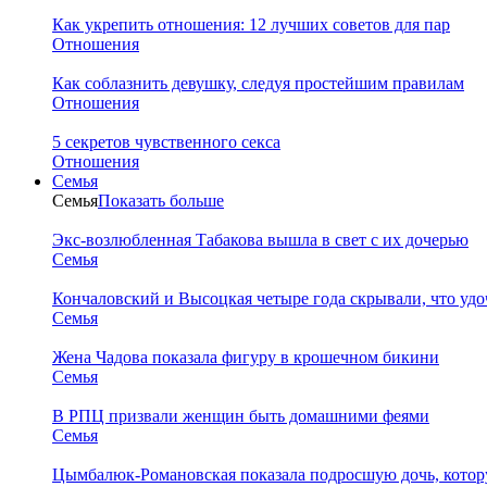
Как укрепить отношения: 12 лучших советов для пар
Отношения
Как соблазнить девушку, следуя простейшим правилам
Отношения
5 секретов чувственного секса
Отношения
Семья
Семья
Показать больше
Экс-возлюбленная Табакова вышла в свет с их дочерью
Семья
Кончаловский и Высоцкая четыре года скрывали, что уд
Семья
Жена Чадова показала фигуру в крошечном бикини
Семья
В РПЦ призвали женщин быть домашними феями
Семья
Цымбалюк-Романовская показала подросшую дочь, котору