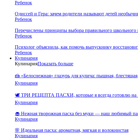
Ребенок
Одиссей и Гера: зачем родители называют детей необыч
Ребенок
Перечислены принципы выбора правильного школьного 
Ребенок
Психолог объяснила, как помочь выпускнику восстановит
Ребенок
Кулинария
Кулинария
Показать больше
🍰 «Белоснежная» глазурь для кулича: пышная, блестящая,
Кулинария
🕊️ ТРИ РЕЦЕПТА ПАСХИ, которые я всегда готовлю на 
Кулинария
🧁 Нежная творожная пасха без муки — наш любимый па
Кулинария
🌸 Идеальная пасха: ароматная, мягкая и волокнистая
Кулинария