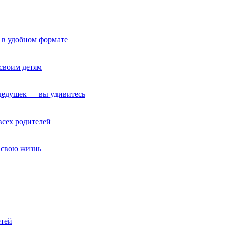
 в удобном формате
своим детям
 дедушек — вы удивитесь
всех родителей
т свою жизнь
етей