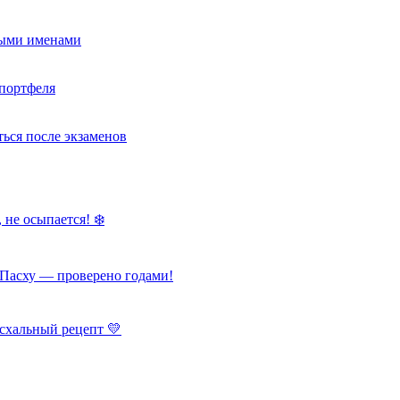
ными именами
портфеля
ься после экзаменов
 не осыпается! ❄️
Пасху — проверено годами!
схальный рецепт 💛