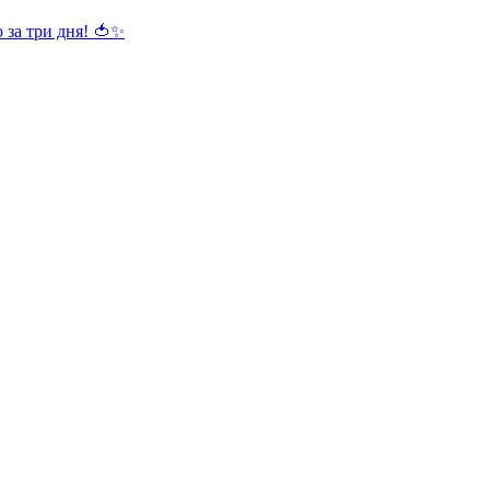
 за три дня! 🍅✨