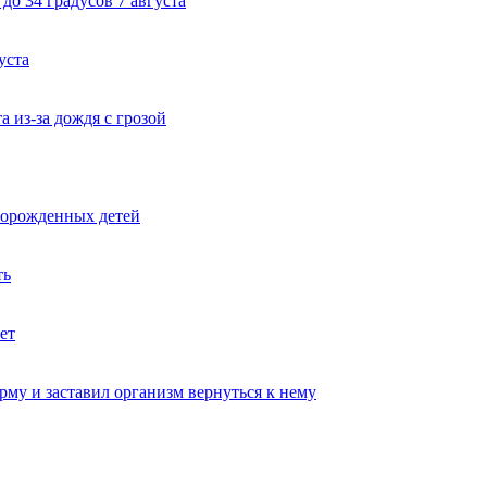
до 34 градусов 7 августа
уста
 из-за дождя с грозой
ворожденных детей
ть
ет
му и заставил организм вернуться к нему