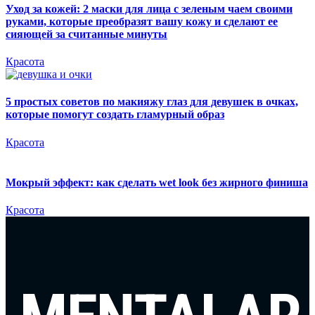
Уход за кожей: 2 маски для лица с зеленым чаем своими
руками, которые преобразят вашу кожу и сделают ее
сияющей за считанные минуты
Красота
5 простых советов по макияжу глаз для девушек в очках,
которые помогут создать гламурный образ
Красота
Мокрый эффект: как сделать wet look без жирного финиша
Красота