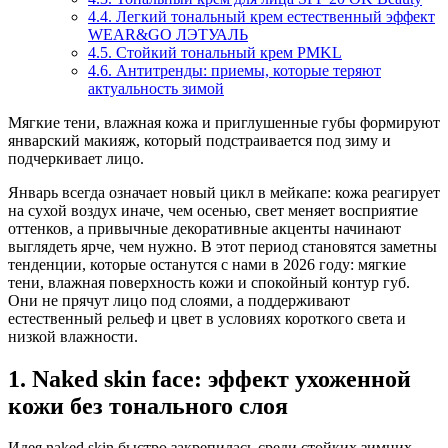
4.4.
Легкий тональный крем естественный эффект
WEAR&GO ЛЭТУАЛЬ
4.5.
Стойкий тональный крем PMKL
4.6.
Антитренды: приемы, которые теряют
актуальность зимой
Мягкие тени, влажная кожа и приглушенные губы формируют
январский макияж, который подстраивается под зиму и
подчеркивает лицо.
Январь всегда означает новый цикл в мейкапе: кожа реагирует
на сухой воздух иначе, чем осенью, свет меняет восприятие
оттенков, а привычные декоративные акценты начинают
выглядеть ярче, чем нужно. В этот период становятся заметны
тенденции, которые останутся с нами в 2026 году: мягкие
тени, влажная поверхность кожи и спокойный контур губ.
Они не прячут лицо под слоями, а поддерживают
естественный рельеф и цвет в условиях короткого света и
низкой влажности.
1. Naked skin face: эффект ухоженной
кожи без тонального слоя
Идея naked skin быстро закрепилась среди стойких зимних