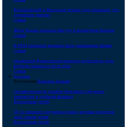
Кончаловский и Высоцкая четыре года скрывали, что
удочерили девочку
Семья
Жена Чадова показала фигуру в крошечном бикини
Семья
В РПЦ призвали женщин быть домашними феями
Семья
Цымбалюк-Романовская показала подросшую дочь,
которую назвала в честь отца
Семья
Воспитание
Воспитание
Показать больше
Онлайн-колледж дизайна Фоксфорд: обучение
творчеству в удобном формате
Воспитание детей
50 до смешного неудачных имен, которые родители
дают своим детям
Воспитание детей