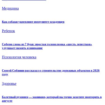
Медицина
Как собаки укрепляют иммунитет младенцев
Ребенок
Собери слова из 7 букв: простая головоломка «шесть лепестков»
улучшает память и внимание
Психология человека
Сергей Собянин рассказал о строительстве дорожных объектов в 2026
году
Здоровье
Балетный румянец — маникюр, который вы точно захотите повторить в
августе