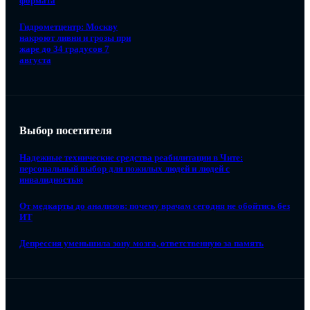
формата
Гидрометцентр: Москву
накроют ливни и грозы при
жаре до 34 градусов 7
августа
Выбор посетителя
Надежные технические средства реабилитации в Чите:
персональный выбор для пожилых людей и людей с
инвалидностью
От медкарты до анализов: почему врачам сегодня не обойтись без
ИТ
Депрессия уменьшила зону мозга, ответственную за память