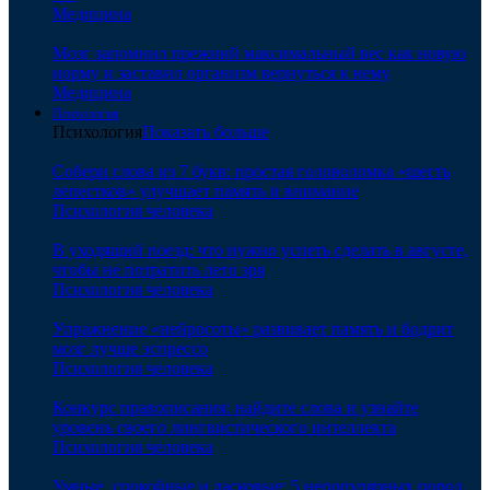
Медицина
Мозг запомнил прежний максимальный вес как новую
норму и заставил организм вернуться к нему
Медицина
Психология
Психология
Показать больше
Собери слова из 7 букв: простая головоломка «шесть
лепестков» улучшает память и внимание
Психология человека
В уходящий поезд: что нужно успеть сделать в августе,
чтобы не потратить лето зря
Психология человека
Упражнение «нейросоты» развивает память и бодрит
мозг лучше эспрессо
Психология человека
Конкурс правописания: найдите слова и узнайте
уровень своего лингвистического интеллекта
Психология человека
Умные, спокойные и ласковые: 5 непопулярных пород