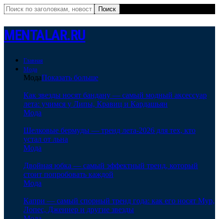
MENTALAR.RU
Главная
Мода
Мода
Показать больше
Как звезды носят бандану — самый модный аксессуар
лета: учимся у Липы, Кравиц и Кардашьян
Мода
Шелковые бермуды — тренд лета-2026 для тех, кто
устал от льна
Мода
Двойная юбка — самый эффектный тренд, который
стоит попробовать каждой
Мода
Капри — самый спорный тренд года: как его носят Мур,
Лопес, Дженнер и другие звезды
Мода