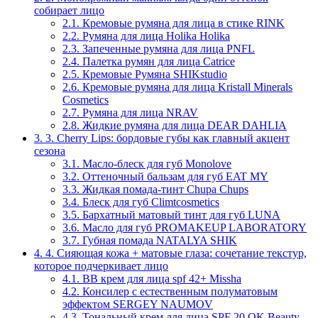
собирает лицо
2.1.
Кремовые румяна для лица в стике RINK
2.2.
Румяна для лица Holika Holika
2.3.
Запеченные румяна для лица PNFL
2.4.
Палетка румян для лица Catrice
2.5.
Кремовые Румяна SHIKstudio
2.6.
Кремовые румяна для лица Kristall Minerals
Cosmetics
2.7.
Румяна для лица NRAV
2.8.
Жидкие румяна для лица DEAR DAHLIA
3.
3. Cherry Lips: бордовые губы как главный акцент
сезона
3.1.
Масло-блеск для губ Monolove
3.2.
Оттеночный бальзам для губ EAT MY
3.3.
Жидкая помада-тинт Chupa Chups
3.4.
Блеск для губ Climtcosmetics
3.5.
Бархатный матовый тинт для губ LUNA
3.6.
Масло для губ PROMAKEUP LABORATORY
3.7.
Губная помада NATALYA SHIK
4.
4. Сияющая кожа + матовые глаза: сочетание текстур,
которое подчеркивает лицо
4.1.
BB крем для лица spf 42+ Missha
4.2.
Консилер с естественным полуматовым
эффектом SERGEY NAUMOV
4.3.
Тональный крем для лица SPF 20 OK Beauty