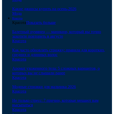
Какие джинсы купить на осень-2026
Мода
Красота
Красота
Показать больше
Балетный румянец — маникюр, который вы точно
захотите повторить в августе
Красота
Как часто обновлять стрижку: правила для коротких,
средних и длинных волос
Красота
Аромат ухоженного тела: 5 сложных вариантов, о
которых вы не слышали ранее
Красота
Модные стрижки для мальчика 2026
Красота
Не только стресс: 7 причин, которые мешают вам
высыпаться
Красота