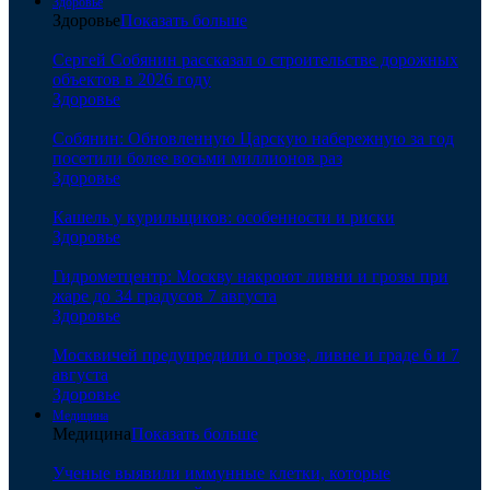
Здоровье
Здоровье
Показать больше
Сергей Собянин рассказал о строительстве дорожных
объектов в 2026 году
Здоровье
Собянин: Обновленную Царскую набережную за год
посетили более восьми миллионов раз
Здоровье
Кашель у курильщиков: особенности и риски
Здоровье
Гидрометцентр: Москву накроют ливни и грозы при
жаре до 34 градусов 7 августа
Здоровье
Москвичей предупредили о грозе, ливне и граде 6 и 7
августа
Здоровье
Медицина
Медицина
Показать больше
Ученые выявили иммунные клетки, которые