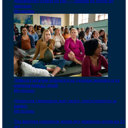
дирижируют атакой на рак, — раньше их почти не
замечали
Медицина
Дефицит мужчин отразился на здоровье женщин и их
новорожденных детей
Медицина
Депрессия уменьшила зону мозга, ответственную за
память
Медицина
Три фактора сократили жизнь без деменции почти на 13
лет