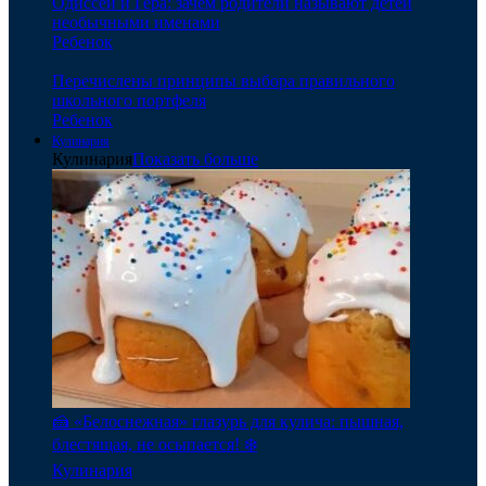
Одиссей и Гера: зачем родители называют детей
необычными именами
Ребенок
Перечислены принципы выбора правильного
школьного портфеля
Ребенок
Кулинария
Кулинария
Показать больше
🍰 «Белоснежная» глазурь для кулича: пышная,
блестящая, не осыпается! ❄️
Кулинария