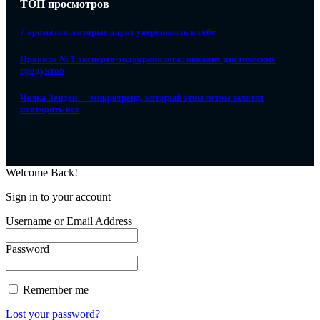
ТОП просмотров
7 ароматов, которые дарят уверенность в себе
Правило № 1 эксперта-эндокринолога: никаких диетических
продуктов
Челка Зендеи — микротренд, который этим летом захотят
повторить все
Welcome Back!
Sign in to your account
Username or Email Address
Password
Remember me
Lost your password?