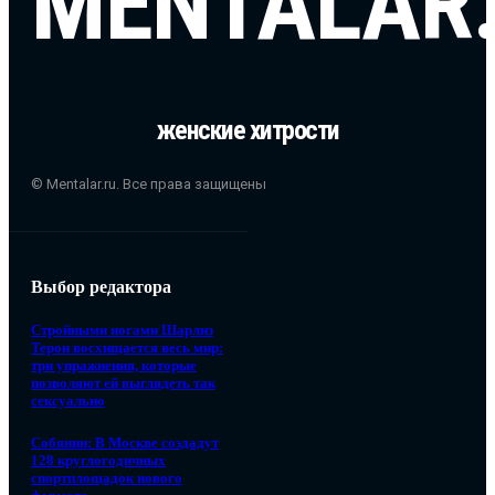
MENTALAR
женские хитрости
© Mentalar.ru. Все права защищены
Выбор редактора
Стройными ногами Шарлиз
Терон восхищается весь мир:
три упражнения, которые
позволяют ей выглядеть так
сексуально
Собянин: В Москве создадут
128 круглогодичных
спортплощадок нового