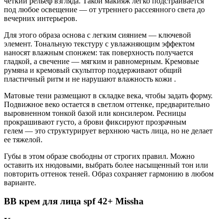
четкий рельеф взгляда. Такой макияж легко подстраивается
под любое освещение — от утреннего рассеянного света до
вечерних интерьеров.
Для этого образа основа с легким сиянием — ключевой
элемент. Тональную текстуру с увлажняющим эффектом
наносят влажным спонжем: так поверхность получается
гладкой, а свечение — мягким и равномерным. Кремовые
румяна и кремовый скульптор поддерживают общий
пластичный ритм и не нарушают влажность кожи .
Матовые тени размещают в складке века, чтобы задать форму.
Подвижное веко остается в светлом оттенке, предварительно
выровненном тонкой базой или консилером. Ресницы
прокрашивают густо, а брови фиксируют прозрачным
гелем — это структурирует верхнюю часть лица, но не делает
ее тяжелой.
Губы в этом образе свободны от строгих правил. Можно
оставить их нюдовыми, выбрать более насыщенный тон или
повторить оттенок теней. Образ сохраняет гармонию в любом
варианте.
BB крем для лица spf 42+ Missha