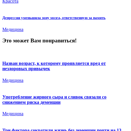
Красота
Депрессия уменьшила зону мозга, ответственную за память
Медицина
Это может Вам понравиться!
Назван возраст, к которому проявляется вред от
нездоровых привычек
Медицина
Употребление жирного сыра и сливок связали со
снижением риска деменции
Медицина
Три фактора сократили жизнь без деменции почти на 13