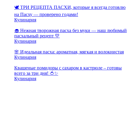
🕊️ ТРИ РЕЦЕПТА ПАСХИ, которые я всегда готовлю
на Пасху — проверено годами!
Кулинария
🧁 Нежная творожная пасха без муки — наш любимый
пасхальный рецепт 💛
Кулинария
🌸 Идеальная пасха: ароматная, мягкая и волокнистая
Кулинария
Квашеные помидоры с сахаром в кастрюле – готовы
всего за три дня! 🍅✨
Кулинария