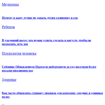
Медицина
Почему в жару лучше не давать детям газировку и сок
Ребенок
В уходящий поезд: что нужно успеть сделать в августе, чтобы не
потратить лето зря
Психология человека
Собянин: Обновленную Царскую набережную за год посетили более
восьми миллионов раз
Здоровье
Как часто обновлять стрижку: правила для коротких, средних и длинных
волос