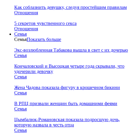
Как соблазнить девушку, следуя простейшим правилам
Отношения
5 секретов чувственного секса
Отношения
Семья
Семья
Показать больше
Экс-возлюбленная Табакова вышла в свет с их дочерью
Семья
Кончаловский и Высоцкая четыре года скрывали, что
удочерили девочку
Семья
Жена Чадова показала фигуру в крошечном бикини
Семья
В РПЦ призвали женщин быть домашними феями
Семья
Цымбалюк-Романовская показала подросшую дочь,
которую назвала в честь отца
Семья