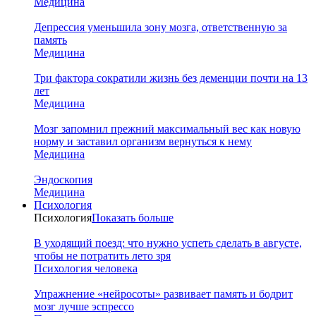
Медицина
Депрессия уменьшила зону мозга, ответственную за
память
Медицина
Три фактора сократили жизнь без деменции почти на 13
лет
Медицина
Мозг запомнил прежний максимальный вес как новую
норму и заставил организм вернуться к нему
Медицина
Эндоскопия
Медицина
Психология
Психология
Показать больше
В уходящий поезд: что нужно успеть сделать в августе,
чтобы не потратить лето зря
Психология человека
Упражнение «нейросоты» развивает память и бодрит
мозг лучше эспрессо