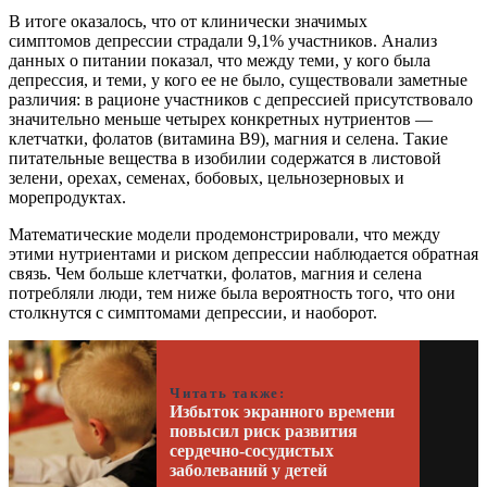
В итоге оказалось, что от клинически значимых
симптомов депрессии страдали 9,1% участников. Анализ
данных о питании показал, что между теми, у кого была
депрессия, и теми, у кого ее не было, существовали заметные
различия: в рационе участников с депрессией присутствовало
значительно меньше четырех конкретных нутриентов —
клетчатки, фолатов (витамина B9), магния и селена. Такие
питательные вещества в изобилии содержатся в листовой
зелени, орехах, семенах, бобовых, цельнозерновых и
морепродуктах.
Математические модели продемонстрировали, что между
этими нутриентами и риском депрессии наблюдается обратная
связь. Чем больше клетчатки, фолатов, магния и селена
потребляли люди, тем ниже была вероятность того, что они
столкнутся с симптомами депрессии, и наоборот.
Читать также:
Избыток экранного времени
повысил риск развития
сердечно-сосудистых
заболеваний у детей