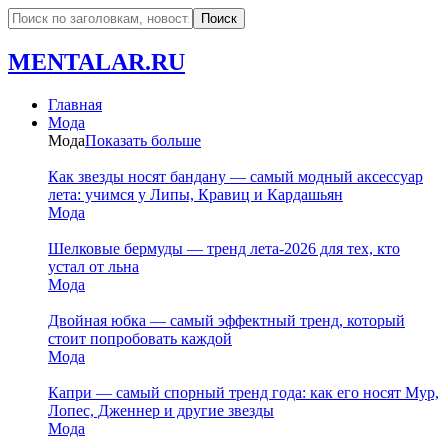
MENTALAR.RU
Главная
Мода
Мода
Показать больше
Как звезды носят бандану — самый модный аксессуар
лета: учимся у Липы, Кравиц и Кардашьян
Мода
Шелковые бермуды — тренд лета-2026 для тех, кто
устал от льна
Мода
Двойная юбка — самый эффектный тренд, который
стоит попробовать каждой
Мода
Капри — самый спорный тренд года: как его носят Мур,
Лопес, Дженнер и другие звезды
Мода