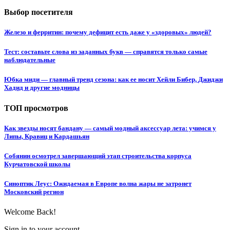
Выбор посетителя
Железо и ферритин: почему дефицит есть даже у «здоровых» людей?
Тест: составьте слова из заданных букв — справятся только самые
наблюдательные
Юбка миди — главный тренд сезона: как ее носит Хейли Бибер, Джиджи
Хадид и другие модницы
ТОП просмотров
Как звезды носят бандану — самый модный аксессуар лета: учимся у
Липы, Кравиц и Кардашьян
Собянин осмотрел завершающий этап строительства корпуса
Курчатовской школы
Синоптик Леус: Ожидаемая в Европе волна жары не затронет
Московский регион
Welcome Back!
Sign in to your account