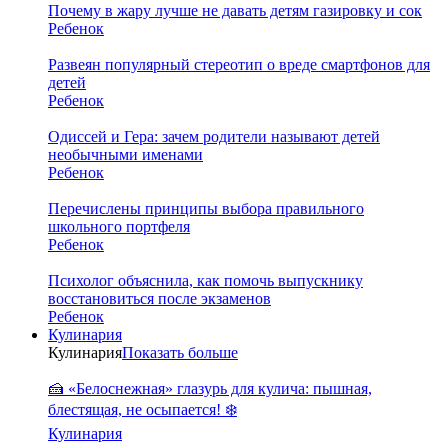
Почему в жару лучше не давать детям газировку и сок
Ребенок
Развеян популярный стереотип о вреде смартфонов для
детей
Ребенок
Одиссей и Гера: зачем родители называют детей
необычными именами
Ребенок
Перечислены принципы выбора правильного
школьного портфеля
Ребенок
Психолог объяснила, как помочь выпускнику
восстановиться после экзаменов
Ребенок
Кулинария
Кулинария
Показать больше
🍰 «Белоснежная» глазурь для кулича: пышная,
блестящая, не осыпается! ❄️
Кулинария