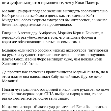
ним аутфит смотрится гармоничнее, чем у Кики Палмер.
Мелани Гриффит подвело желание выглядеть соблазнительно.
Выбери она платье белого цвета, как это сделала Кейт
Миддлтон, образ актрисы смотрелся бы интереснее, а нижнее
белье так предательски не просвечивало.
Глядя на Алессандру Амбросио, Мэрайю Кери и Бейонсе, в
очередной раз убеждаемся в том, что пышные формы и
короткое обтягивающее платье несовместимы.
Большое количество броских черных аксессуаров, татуировки
на руках и сутулость сделали свое дело — в этом воздушном
платье Gucci Ивонн Форс выглядит хуже, чем нежная Рози
Хантингтон-Уайтли.
Да простит нас греческая кронпринцесса Мари-Шанталь, но в
этом платье она напоминает бабу на чайнике. Другое дело
Мелания!
Платья чуть различаются длиной и наличием рукавов, но даже
если бы экс-первая леди США выбрала наряд в пол, то все
равно смотрелась бы более выигрышно.
Когда миниатюрный аксессуар решает все! Если бы шведская