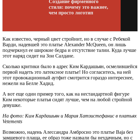
Создание фирменного
стиля: почему это важнее,
чем просто логотип
Как известно, черный цвет стройнит, но в случае с Ребекой
Варди, надевшей это платье Alexander McQueen, он лишь
подчеркнул ее широкие бедра и отсутствие талии. Куда лучше
этот наряд сидит на Зои Салдане.
Сколько критики было в адрес Ким Кардашьян, осмелившейся
первой надеть это латексное платье! Но согласитесь, на ней
этот провокационный аутфит смотрится гораздо интереснее,
нежели на Белле Хадид.
А вот еще один пример того, как на нестандартной фигуре
Ким некоторые платья сидят лучше, чем на любой стройной
девушке.
На фото: Ким Кардашьян и Мария Хатзистефанис в платьях
Vetements
Возможно, надень Алессандра Амбросио это платье Baja без
замшевого плаща, ее образ тоже назвали бы неудачным, но с