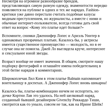
Несмотря на огромное разнообразие брендов,
представляющих самую разную одежду, знаменитости нередко
появляются на публике в одних и тех же нарядах. Fashion-
критики уже давно перестали считать подобные казусы
модным преступлением, но журналисты, а вместе с ними и
обычные интернет-пользователи, всегда готовы дать свой
ответ на вопрос «Кому это платье идет больше?»
Вспомните, снимки Дженнифер Лопес и Ариэль Уинтер в
одинаковых прозрачных платьях. Казалось бы, у актрисы
имеется существенное преимущество — молодость, но в ее
случае она не помогла. Джей Ло выглядела круче, интереснее
и сексуальнее юной звезды.
Возраст вообще не имеет значения. В общем, смотрите нашу
подборку фотографий и оглашайте имена победительниц в
этой битве нарядов в комментариях.
Широкоплечая Лил Ким в этом платье Balmain напоминает
воительницу в доспехах. А Дженнифер Лопес вновь шикарна!
Казалось бы, платье-комбинацию ничем не испортить, но
дочке Кортни Лав это удалось. На ней шелковый наряд,
созданный бывший дизайнером Givenchy Риккардо Тиши,
смотрится как-то уныло, совсем не так, как на Ирине Шейк!