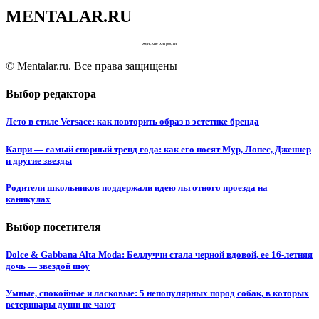
MENTALAR.RU
женские хитрости
© Mentalar.ru. Все права защищены
Выбор редактора
Лето в стиле Versace: как повторить образ в эстетике бренда
Капри — самый спорный тренд года: как его носят Мур, Лопес, Дженнер
и другие звезды
Родители школьников поддержали идею льготного проезда на
каникулах
Выбор посетителя
Dolce & Gabbana Alta Moda: Беллуччи стала черной вдовой, ее 16-летняя
дочь — звездой шоу
Умные, спокойные и ласковые: 5 непопулярных пород собак, в которых
ветеринары души не чают