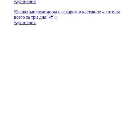
Кулинария
Квашеные помидоры с сахаром в кастрюле – готовы
всего за три дня! 🍅✨
Кулинария