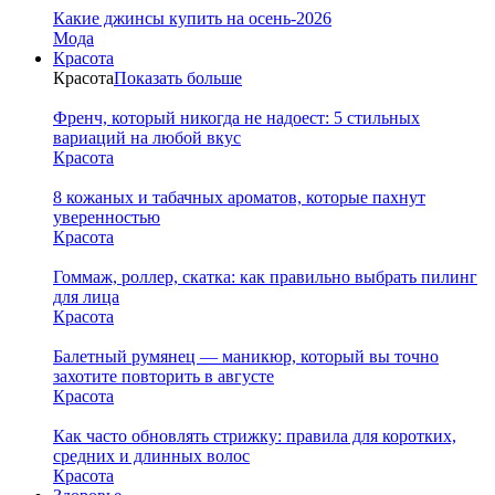
Какие джинсы купить на осень-2026
Мода
Красота
Красота
Показать больше
Френч, который никогда не надоест: 5 стильных
вариаций на любой вкус
Красота
8 кожаных и табачных ароматов, которые пахнут
уверенностью
Красота
Гоммаж, роллер, скатка: как правильно выбрать пилинг
для лица
Красота
Балетный румянец — маникюр, который вы точно
захотите повторить в августе
Красота
Как часто обновлять стрижку: правила для коротких,
средних и длинных волос
Красота