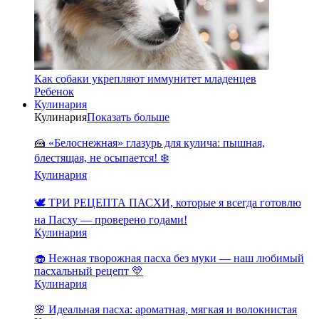
Как собаки укрепляют иммунитет младенцев
Ребенок
Кулинария
Кулинария
Показать больше
🍰 «Белоснежная» глазурь для кулича: пышная,
блестящая, не осыпается! ❄️
Кулинария
🕊️ ТРИ РЕЦЕПТА ПАСХИ, которые я всегда готовлю
на Пасху — проверено годами!
Кулинария
🧁 Нежная творожная пасха без муки — наш любимый
пасхальный рецепт 💛
Кулинария
🌸 Идеальная пасха: ароматная, мягкая и волокнистая