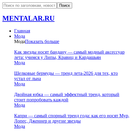
MENTALAR.RU
Главная
Мода
Мода
Показать больше
Как звезды носят бандану — самый модный аксессуар
лета: учимся у Липы, Кравиц и Кардашьян
Мода
Шелковые бермуды — тренд лета-2026 для тех, кто
устал от льна
Мода
Двойная юбка — самый эффектный тренд, который
стоит попробовать каждой
Мода
Капри — самый спорный тренд года: как его носят Мур,
Лопес, Дженнер и другие звезды
Мода