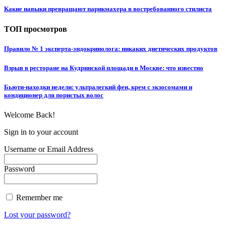
Какие навыки превращают парикмахера в востребованного стилиста
ТОП просмотров
Правило № 1 эксперта-эндокринолога: никаких диетических продуктов
Взрыв в ресторане на Кудринской площади в Москве: что известно
Бьюти-находки недели: ультралегкий фен, крем с экзосомами и
кондиционер для пористых волос
Welcome Back!
Sign in to your account
Username or Email Address
Password
Remember me
Lost your password?