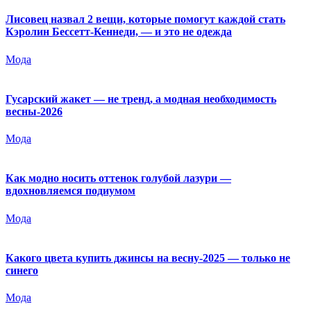
Лисовец назвал 2 вещи, которые помогут каждой стать
Кэролин Бессетт-Кеннеди, — и это не одежда
Мода
Гусарский жакет — не тренд, а модная необходимость
весны-2026
Мода
Как модно носить оттенок голубой лазури —
вдохновляемся подиумом
Мода
Какого цвета купить джинсы на весну-2025 — только не
синего
Мода