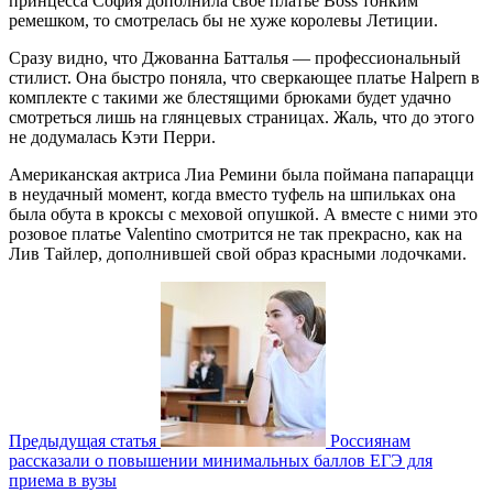
принцесса София дополнила свое платье Boss тонким
ремешком, то смотрелась бы не хуже королевы Летиции.
Сразу видно, что Джованна Батталья — профессиональный
стилист. Она быстро поняла, что сверкающее платье Halpern в
комплекте с такими же блестящими брюками будет удачно
смотреться лишь на глянцевых страницах. Жаль, что до этого
не додумалась Кэти Перри.
Американская актриса Лиа Ремини была поймана папарацци
в неудачный момент, когда вместо туфель на шпильках она
была обута в кроксы с меховой опушкой. А вместе с ними это
розовое платье Valentino смотрится не так прекрасно, как на
Лив Тайлер, дополнившей свой образ красными лодочками.
Предыдущая статья
Россиянам
рассказали о повышении минимальных баллов ЕГЭ для
приема в вузы