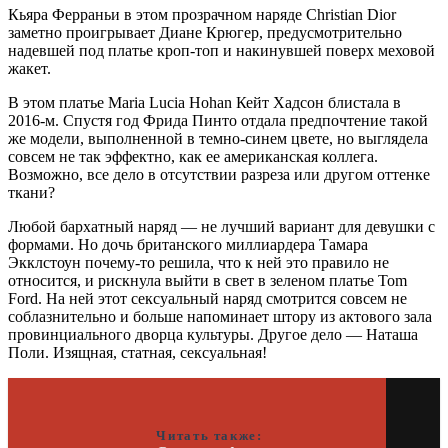
Кьяра Ферраньи в этом прозрачном наряде Christian Dior
заметно проигрывает Диане Крюгер, предусмотрительно
надевшей под платье кроп-топ и накинувшей поверх меховой
жакет.
В этом платье Maria Lucia Hohan Кейт Хадсон блистала в
2016-м. Спустя год Фрида Пинто отдала предпочтение такой
же модели, выполненной в темно-синем цвете, но выглядела
совсем не так эффектно, как ее американская коллега.
Возможно, все дело в отсутствии разреза или другом оттенке
ткани?
Любой бархатный наряд — не лучший вариант для девушки с
формами. Но дочь британского миллиардера Тамара
Экклстоун почему-то решила, что к ней это правило не
относится, и рискнула выйти в свет в зеленом платье Tom
Ford. На ней этот сексуальный наряд смотрится совсем не
соблазнительно и больше напоминает штору из актового зала
провинциального дворца культуры. Другое дело — Наташа
Поли. Изящная, статная, сексуальная!
Читать также: