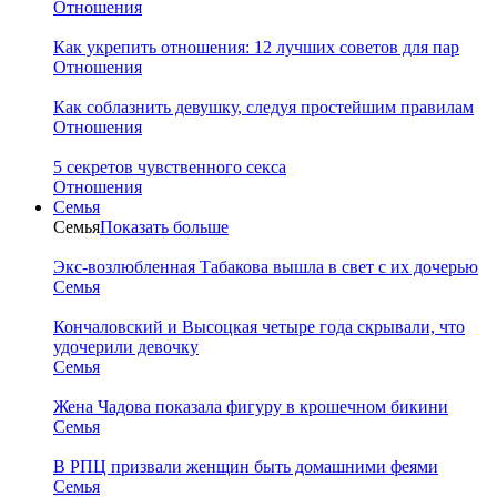
Отношения
Как укрепить отношения: 12 лучших советов для пар
Отношения
Как соблазнить девушку, следуя простейшим правилам
Отношения
5 секретов чувственного секса
Отношения
Семья
Семья
Показать больше
Экс-возлюбленная Табакова вышла в свет с их дочерью
Семья
Кончаловский и Высоцкая четыре года скрывали, что
удочерили девочку
Семья
Жена Чадова показала фигуру в крошечном бикини
Семья
В РПЦ призвали женщин быть домашними феями
Семья