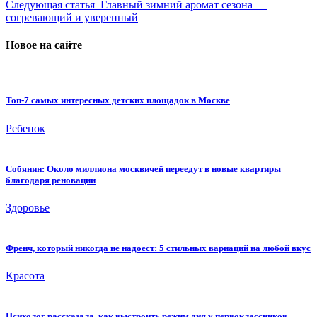
Следующая статья
Главный зимний аромат сезона —
согревающий и уверенный
Новое на сайте
Топ-7 самых интересных детских площадок в Москве
Ребенок
Собянин: Около миллиона москвичей переедут в новые квартиры
благодаря реновации
Здоровье
Френч, который никогда не надоест: 5 стильных вариаций на любой вкус
Красота
Психолог рассказала, как выстроить режим дня у первоклассников