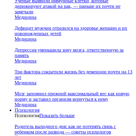
Ученые выявили иммунные клетки, которые
дирижируют атакой на рак, — раньше их почти не
замечали
Медицина
Дефицит мужчин отразился на здоровье женщин и их
новорожденных детей
Медицина
Депрессия уменьшила зону мозга, ответственную за
память
Медицина
Три фактора сократили жизнь без деменции почти на 13
лет
Медицина
Мозг запомнил прежний максимальный вес как новую
норму и заставил организм вернуться к нему
Медицина
Психология
Психология
Показать больше
Родитель выходного дня: как не потерять связь с
ребенком после развода — советы психологов