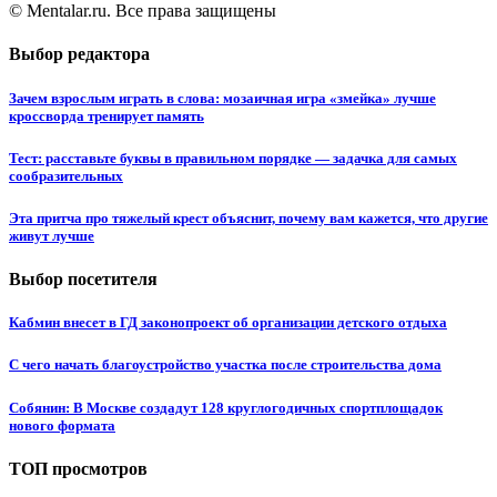
© Mentalar.ru. Все права защищены
Выбор редактора
Зачем взрослым играть в слова: мозаичная игра «змейка» лучше
кроссворда тренирует память
Тест: расставьте буквы в правильном порядке — задачка для самых
сообразительных
Эта притча про тяжелый крест объяснит, почему вам кажется, что другие
живут лучше
Выбор посетителя
Кабмин внесет в ГД законопроект об организации детского отдыха
С чего начать благоустройство участка после строительства дома
Собянин: В Москве создадут 128 круглогодичных спортплощадок
нового формата
ТОП просмотров