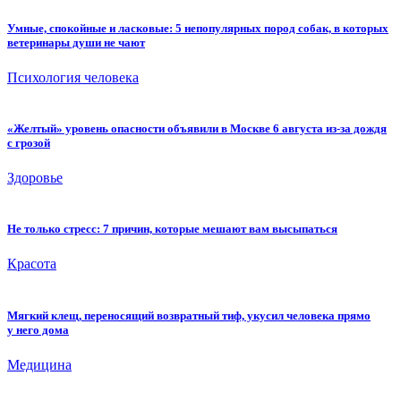
Умные, спокойные и ласковые: 5 непопулярных пород собак, в которых
ветеринары души не чают
Психология человека
«Желтый» уровень опасности объявили в Москве 6 августа из-за дождя
с грозой
Здоровье
Не только стресс: 7 причин, которые мешают вам высыпаться
Красота
Мягкий клещ, переносящий возвратный тиф, укусил человека прямо
у него дома
Медицина