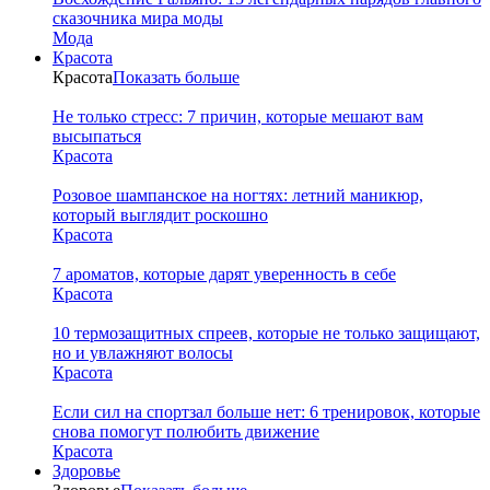
сказочника мира моды
Мода
Красота
Красота
Показать больше
Не только стресс: 7 причин, которые мешают вам
высыпаться
Красота
Розовое шампанское на ногтях: летний маникюр,
который выглядит роскошно
Красота
7 ароматов, которые дарят уверенность в себе
Красота
10 термозащитных спреев, которые не только защищают,
но и увлажняют волосы
Красота
Если сил на спортзал больше нет: 6 тренировок, которые
снова помогут полюбить движение
Красота
Здоровье