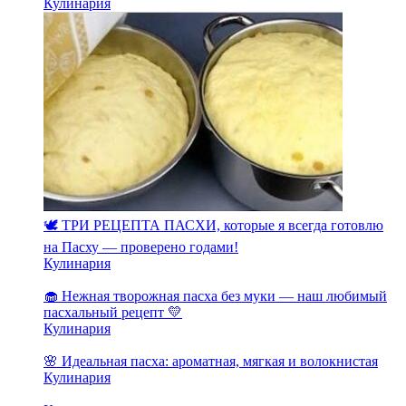
Кулинария
🕊️ ТРИ РЕЦЕПТА ПАСХИ, которые я всегда готовлю
на Пасху — проверено годами!
Кулинария
🧁 Нежная творожная пасха без муки — наш любимый
пасхальный рецепт 💛
Кулинария
🌸 Идеальная пасха: ароматная, мягкая и волокнистая
Кулинария