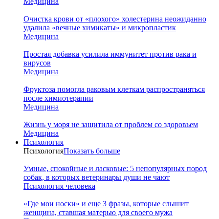
Медицина
Очистка крови от «плохого» холестерина неожиданно
удалила «вечные химикаты» и микропластик
Медицина
Простая добавка усилила иммунитет против рака и
вирусов
Медицина
Фруктоза помогла раковым клеткам распространяться
после химиотерапии
Медицина
Жизнь у моря не защитила от проблем со здоровьем
Медицина
Психология
Психология
Показать больше
Умные, спокойные и ласковые: 5 непопулярных пород
собак, в которых ветеринары души не чают
Психология человека
«Где мои носки» и еще 3 фразы, которые слышит
женщина, ставшая матерью для своего мужа