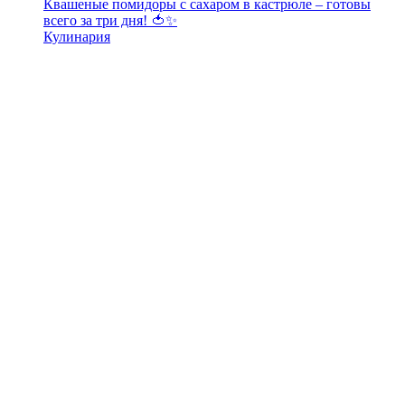
Квашеные помидоры с сахаром в кастрюле – готовы
всего за три дня! 🍅✨
Кулинария