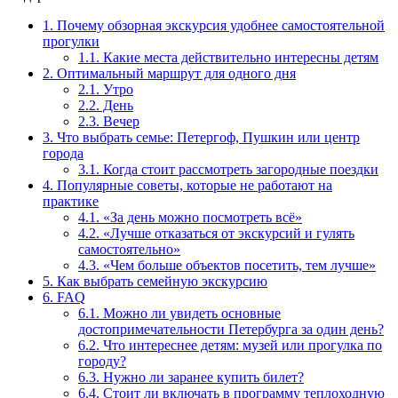
1.
Почему обзорная экскурсия удобнее самостоятельной
прогулки
1.1.
Какие места действительно интересны детям
2.
Оптимальный маршрут для одного дня
2.1.
Утро
2.2.
День
2.3.
Вечер
3.
Что выбрать семье: Петергоф, Пушкин или центр
города
3.1.
Когда стоит рассмотреть загородные поездки
4.
Популярные советы, которые не работают на
практике
4.1.
«За день можно посмотреть всё»
4.2.
«Лучше отказаться от экскурсий и гулять
самостоятельно»
4.3.
«Чем больше объектов посетить, тем лучше»
5.
Как выбрать семейную экскурсию
6.
FAQ
6.1.
Можно ли увидеть основные
достопримечательности Петербурга за один день?
6.2.
Что интереснее детям: музей или прогулка по
городу?
6.3.
Нужно ли заранее купить билет?
6.4.
Стоит ли включать в программу теплоходную