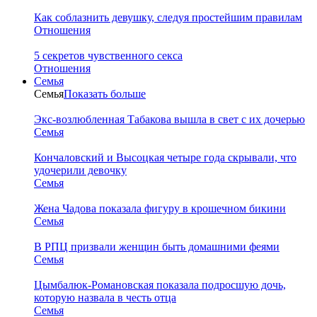
Как соблазнить девушку, следуя простейшим правилам
Отношения
5 секретов чувственного секса
Отношения
Семья
Семья
Показать больше
Экс-возлюбленная Табакова вышла в свет с их дочерью
Семья
Кончаловский и Высоцкая четыре года скрывали, что
удочерили девочку
Семья
Жена Чадова показала фигуру в крошечном бикини
Семья
В РПЦ призвали женщин быть домашними феями
Семья
Цымбалюк-Романовская показала подросшую дочь,
которую назвала в честь отца
Семья