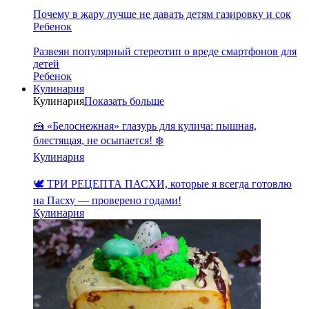
Почему в жару лучше не давать детям газировку и сок
Ребенок
Развеян популярный стереотип о вреде смартфонов для
детей
Ребенок
Кулинария
Кулинария
Показать больше
🍰 «Белоснежная» глазурь для кулича: пышная,
блестящая, не осыпается! ❄️
Кулинария
🕊️ ТРИ РЕЦЕПТА ПАСХИ, которые я всегда готовлю
на Пасху — проверено годами!
Кулинария