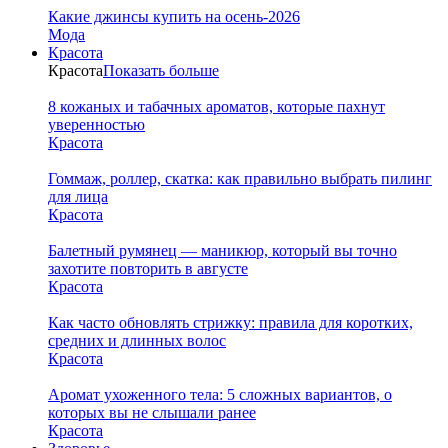
Какие джинсы купить на осень-2026
Мода
Красота
Красота
Показать больше
8 кожаных и табачных ароматов, которые пахнут
уверенностью
Красота
Гоммаж, роллер, скатка: как правильно выбрать пилинг
для лица
Красота
Балетный румянец — маникюр, который вы точно
захотите повторить в августе
Красота
Как часто обновлять стрижку: правила для коротких,
средних и длинных волос
Красота
Аромат ухоженного тела: 5 сложных вариантов, о
которых вы не слышали ранее
Красота