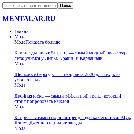
MENTALAR.RU
Главная
Мода
Мода
Показать больше
Как звезды носят бандану — самый модный аксессуар
лета: учимся у Липы, Кравиц и Кардашьян
Мода
Шелковые бермуды — тренд лета-2026 для тех, кто
устал от льна
Мода
Двойная юбка — самый эффектный тренд, который
стоит попробовать каждой
Мода
Капри — самый спорный тренд года: как его носят Мур,
Лопес, Дженнер и другие звезды
Мода