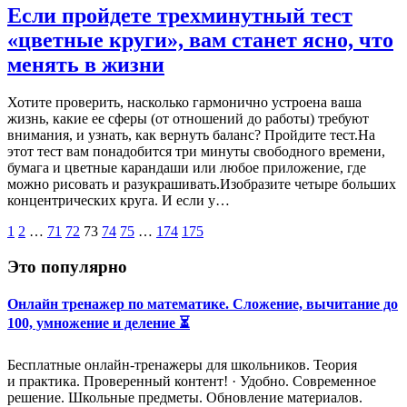
Если пройдете трехминутный тест
«цветные круги», вам станет ясно, что
менять в жизни
Хотите проверить, насколько гармонично устроена ваша
жизнь, какие ее сферы (от отношений до работы) требуют
внимания, и узнать, как вернуть баланс? Пройдите тест.На
этот тест вам понадобится три минуты свободного времени,
бумага и цветные карандаши или любое приложение, где
можно рисовать и разукрашивать.Изобразите четыре больших
концентрических круга. И если у…
1
2
…
71
72
73
74
75
…
174
175
Это популярно
Онлайн тренажер по математике. Сложение, вычитание до
100, умножение и деление ⏳
Бесплатные онлайн-тренажеры для школьников. Теория
и практика. Проверенный контент! · Удобно. Современное
решение. Школьные предметы. Обновление материалов.