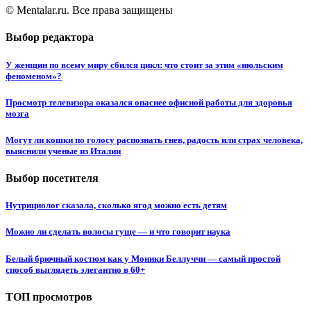
© Mentalar.ru. Все права защищены
Выбор редактора
У женщин по всему миру сбился цикл: что стоит за этим «июльским
феноменом»?
Просмотр телевизора оказался опаснее офисной работы для здоровья
мозга
Могут ли кошки по голосу распознать гнев, радость или страх человека,
выяснили ученые из Италии
Выбор посетителя
Нутрициолог сказала, сколько ягод можно есть детям
Можно ли сделать волосы гуще — и что говорит наука
Белый брючный костюм как у Моники Беллуччи — самый простой
способ выглядеть элегантно в 60+
ТОП просмотров