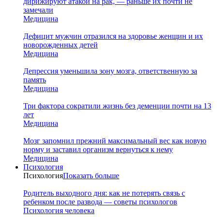
дирижируют атакой на рак, — раньше их почти не
замечали
Медицина
Дефицит мужчин отразился на здоровье женщин и их
новорожденных детей
Медицина
Депрессия уменьшила зону мозга, ответственную за
память
Медицина
Три фактора сократили жизнь без деменции почти на 13
лет
Медицина
Мозг запомнил прежний максимальный вес как новую
норму и заставил организм вернуться к нему
Медицина
Психология
Психология
Показать больше
Родитель выходного дня: как не потерять связь с
ребенком после развода — советы психологов
Психология человека