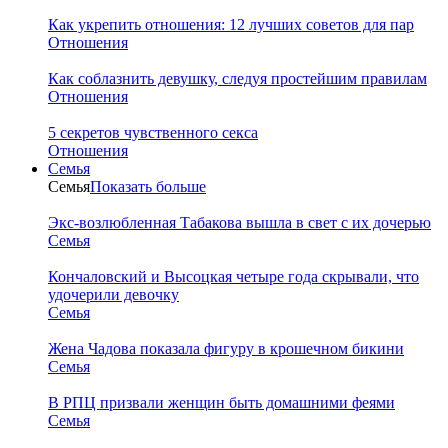
Как укрепить отношения: 12 лучших советов для пар
Отношения
Как соблазнить девушку, следуя простейшим правилам
Отношения
5 секретов чувственного секса
Отношения
Семья
Семья
Показать больше
Экс-возлюбленная Табакова вышла в свет с их дочерью
Семья
Кончаловский и Высоцкая четыре года скрывали, что
удочерили девочку
Семья
Жена Чадова показала фигуру в крошечном бикини
Семья
В РПЦ призвали женщин быть домашними феями
Семья