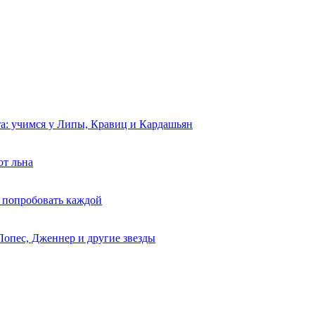
та: учимся у Липы, Кравиц и Кардашьян
от льна
 попробовать каждой
Лопес, Дженнер и другие звезды