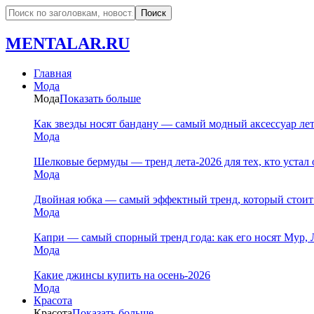
MENTALAR.RU
Главная
Мода
Мода
Показать больше
Как звезды носят бандану — самый модный аксессуар ле
Мода
Шелковые бермуды — тренд лета-2026 для тех, кто устал 
Мода
Двойная юбка — самый эффектный тренд, который стоит
Мода
Капри — самый спорный тренд года: как его носят Мур, 
Мода
Какие джинсы купить на осень-2026
Мода
Красота
Красота
Показать больше