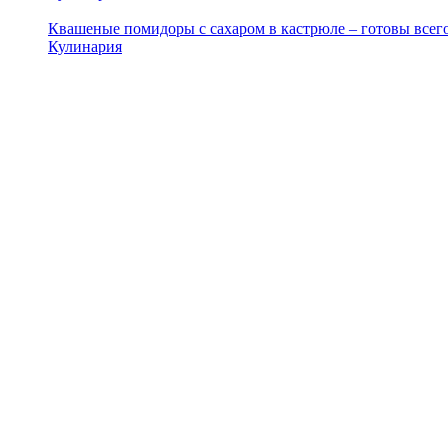
Квашеные помидоры с сахаром в кастрюле – готовы всего
Кулинария