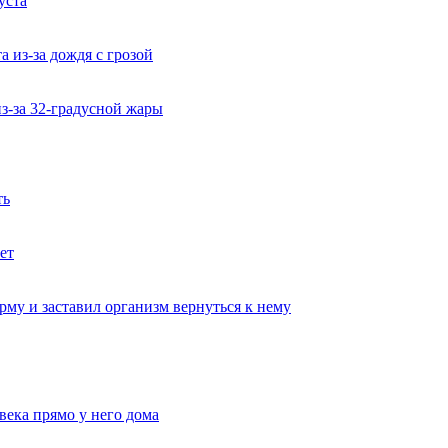
уста
 из-за дождя с грозой
из-за 32-градусной жары
ть
ет
му и заставил организм вернуться к нему
века прямо у него дома