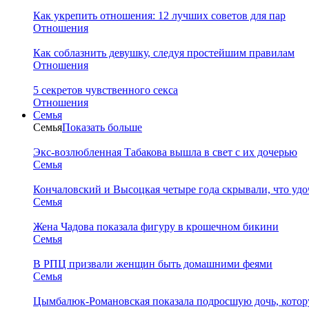
Как укрепить отношения: 12 лучших советов для пар
Отношения
Как соблазнить девушку, следуя простейшим правилам
Отношения
5 секретов чувственного секса
Отношения
Семья
Семья
Показать больше
Экс-возлюбленная Табакова вышла в свет с их дочерью
Семья
Кончаловский и Высоцкая четыре года скрывали, что уд
Семья
Жена Чадова показала фигуру в крошечном бикини
Семья
В РПЦ призвали женщин быть домашними феями
Семья
Цымбалюк-Романовская показала подросшую дочь, котору