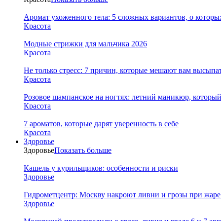
Аромат ухоженного тела: 5 сложных вариантов, о которы
Красота
Модные стрижки для мальчика 2026
Красота
Не только стресс: 7 причин, которые мешают вам высыпа
Красота
Розовое шампанское на ногтях: летний маникюр, которы
Красота
7 ароматов, которые дарят уверенность в себе
Красота
Здоровье
Здоровье
Показать больше
Кашель у курильщиков: особенности и риски
Здоровье
Гидрометцентр: Москву накроют ливни и грозы при жаре 
Здоровье