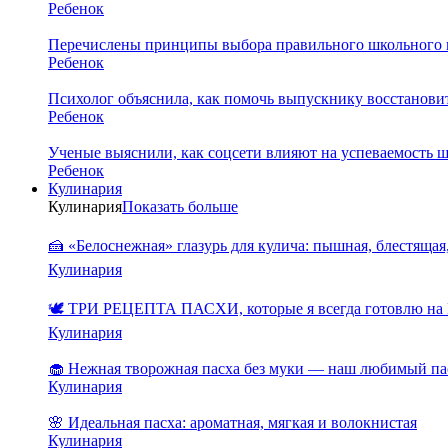
Ребенок
Перечислены принципы выбора правильного школьного 
Ребенок
Психолог объяснила, как помочь выпускнику восстановит
Ребенок
Ученые выяснили, как соцсети влияют на успеваемость 
Ребенок
Кулинария
Кулинария
Показать больше
🍰 «Белоснежная» глазурь для кулича: пышная, блестящая,
Кулинария
🕊️ ТРИ РЕЦЕПТА ПАСХИ, которые я всегда готовлю на 
Кулинария
🧁 Нежная творожная пасха без муки — наш любимый па
Кулинария
🌸 Идеальная пасха: ароматная, мягкая и волокнистая
Кулинария