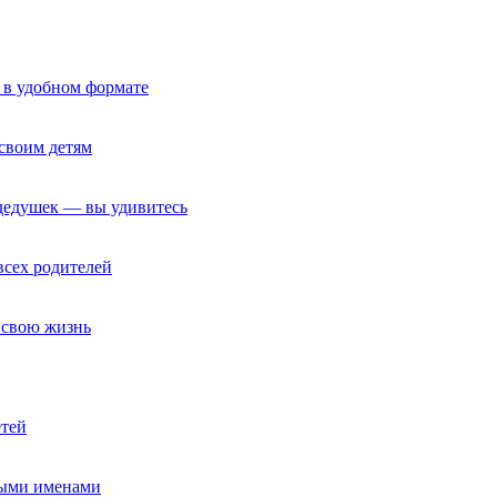
 в удобном формате
своим детям
 дедушек — вы удивитесь
всех родителей
т свою жизнь
етей
ными именами