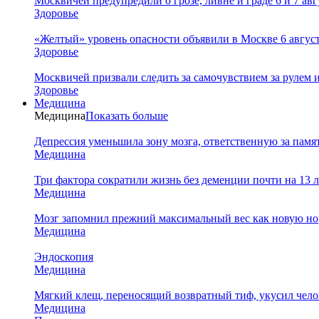
Москвичей предупредили о грозе, ливне и граде 6 и 7 авг
Здоровье
«Желтый» уровень опасности объявили в Москве 6 августа
Здоровье
Москвичей призвали следить за самочувствием за рулем 
Здоровье
Медицина
Медицина
Показать больше
Депрессия уменьшила зону мозга, ответственную за памя
Медицина
Три фактора сократили жизнь без деменции почти на 13 л
Медицина
Мозг запомнил прежний максимальный вес как новую нор
Медицина
Эндоскопия
Медицина
Мягкий клещ, переносящий возвратный тиф, укусил чело
Медицина