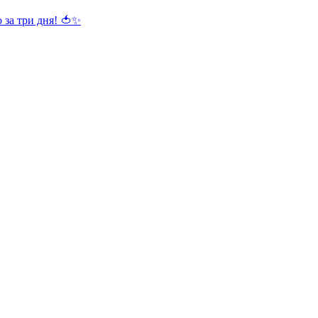
 за три дня! 🍅✨