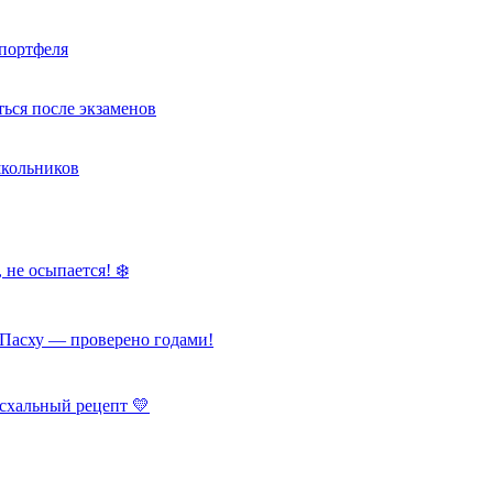
портфеля
ься после экзаменов
школьников
 не осыпается! ❄️
Пасху — проверено годами!
схальный рецепт 💛