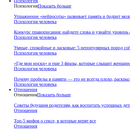
Психология
Психология
Показать больше
Упражнение «нейросоты» развивает память и бодрит мозг
Психология человека
Конкурс правописания: найдите слова и узнайте уровень
Психология человека
Умные, спокойные и ласковые: 5 непопулярных пород соб
Психология человека
«Где мои носки» и еще 3 фразы, которые слышит женщина
Психология человека
Почему пробелы в памяти — это не всегда плохо, раскр
Психология человека
Отношения
Отношения
Показать больше
Советы будущим родителям, как воспитать успешных дет
Отношения
Топ-5 мифов о сексе, в которые верят все
Отношения