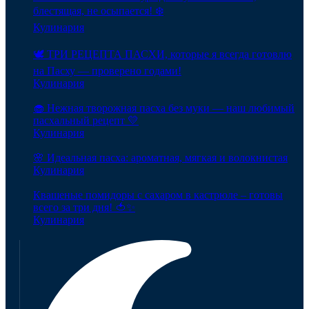
блестящая, не осыпается! ❄️
Кулинария
🕊️ ТРИ РЕЦЕПТА ПАСХИ, которые я всегда готовлю
на Пасху — проверено годами!
Кулинария
🧁 Нежная творожная пасха без муки — наш любимый
пасхальный рецепт 💛
Кулинария
🌸 Идеальная пасха: ароматная, мягкая и волокнистая
Кулинария
Квашеные помидоры с сахаром в кастрюле – готовы
всего за три дня! 🍅✨
Кулинария