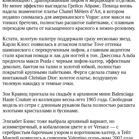
комбинацию с драпированным лифом и мерцающей отделкой.
Не менее эффектно выглядела Грейси Абрамс. Певица вновь
надела знаменитое платье Chanel Métiers d’Art, в котором
недавно снималась для американского Vogue: алое макси на
тонких бретелях, полностью расшитое пайетками, с плавным
переходом цвета от насыщенного красного к нежно-розовому.
Кстати, золотую палитру поддержали сразу несколько звезд.
Карли Клосс появилась в атласном платье Tove оттенка
шампанского с перекрученным лифом, а главным акцентом
стали красная помада и лак для ногтей в тон. Джессика Альба
предпочла макси Prada с черным лифом-халтер, эффектным
декольте, бантом на талии и золотой юбкой, полностью
покрытой крупными пайетками. Ферги сделала ставку на
винтажный Christian Dior: золотое платье, воздушную
тюлевую накидку и темные очки.
Зои Кравиц приехала на свадьбу в архивном мини Balenciaga
Haute Couture из коллекции весна-лето 1965 года. Свободная
модель из сетри с длинным рукавом была полностью расшита
золотыми кристаллами и бусинами.
Элизабет Бэнкс тоже выбрала архивный вариант, но
асимметричный, в кобальтовом цвете и от Versace — с
серебристым барочным узором и воротником-халтер, а Тейт
Макрей появилась в сияющем Valentino осень-зима 2002 года.