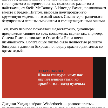
голливудского вечернего платья, полностью расшитого
пайетками, от Stella McCartney. А Инес де Рамон, появившаяся
вместе с Брэдом Питтом, выбрала полупрозрачную
кружевную модель и высокий хвост. Сам актер ограничился
безупречным черным смокингом и солнцезащитными очками.
Тем, кому черного показалось недостаточно, дизайнеры
предложили сияние во всех возможных вариантах. апример,
Селена Гомес появилась в Oscar de la Renta цвета
шампанского. Облегающее платье было полностью расшито
бисером, а длинная бахрома по подолу красиво двигалась во
время ходьбы.
Читать также:
Школа гламура: чему нас
научил аляповатый, но
яркий стиль звезд нулевых
Джиджи Хадид выбрала Wiederhoeft — розовое платье-