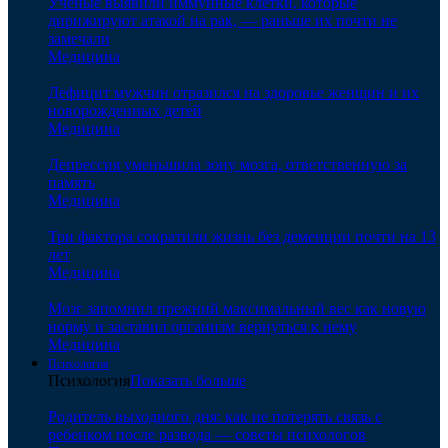
Ученые выявили иммунные клетки, которые
дирижируют атакой на рак, — раньше их почти не
замечали
Медицина
Дефицит мужчин отразился на здоровье женщин и их
новорожденных детей
Медицина
Депрессия уменьшила зону мозга, ответственную за
память
Медицина
Три фактора сократили жизнь без деменции почти на 13
лет
Медицина
Мозг запомнил прежний максимальный вес как новую
норму и заставил организм вернуться к нему
Медицина
Психология
Психология
Показать больше
Родитель выходного дня: как не потерять связь с
ребенком после развода — советы психологов