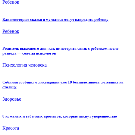
Ребенок
Как некоторые сказки и мультики могут навредить ребенку
Ребенок
Родитель выходного дня: как не потерять связь с ребенком после
развода — советы психологов
Психология человека
Собянин сообщил о ликвидации уже 19 беспилотников, летевших на
столицу
Здоровье
8 кожаных и табачных ароматов, которые пахнут уверенностью
Красота