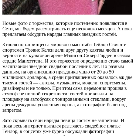
Новые фото с торжества, которые постепенно появляются в
Сети, мы будем рассматривать еще несколько месяцев. А пока
предлагаем обсудить наряды главных звездных гостей.
3 июля поп-принцесса мирового масштаба Тейлор Свифт и
спортсмен Трэвис Келси дали друг другу клятвы любви и
верности на культовой арене Мэдисон-Сквер-Гарден в самом
сердце Манхэттена. И это торжество определенно стало самой
масштабной звездной свадьбой последних лет. По разным
данным, на организацию праздника ушло от 20 до 50
миллионов долларов, а среди приглашенных оказалось аж две
тысячи гостей — актеры, музыканты, модели, спортсмены,
дизайнеры и не только. При этом сама церемония прошла в
атмосфере полной секретности: гостей привозили на
площадку на автобусах с тонированными стеклами, вокруг
арены дежурила усиленная охрана, а фотографии были под
запретом.
Зато скрывать свои наряды певица гостям не запретила. И
пока весь интернет пытался разглядеть свадебное платье
Тейлор, в соцсетях уже бурно обсуждали фотографии