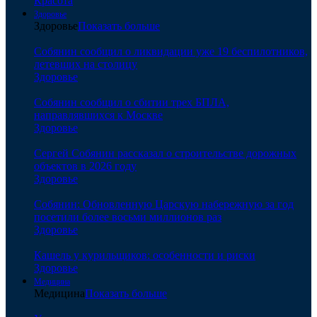
Красота
Здоровье
Здоровье
Показать больше
Собянин сообщил о ликвидации уже 19 беспилотников,
летевших на столицу
Здоровье
Собянин сообщил о сбитии трех БПЛА,
направлявшихся к Москве
Здоровье
Сергей Собянин рассказал о строительстве дорожных
объектов в 2026 году
Здоровье
Собянин: Обновленную Царскую набережную за год
посетили более восьми миллионов раз
Здоровье
Кашель у курильщиков: особенности и риски
Здоровье
Медицина
Медицина
Показать больше