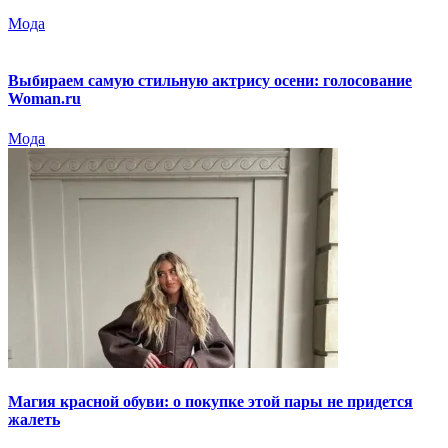
Мода
Выбираем самую стильную актрису осени: голосование
Woman.ru
Мода
Магия красной обуви: о покупке этой пары не придется
жалеть