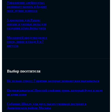
Упражнение «нейросоты»
развивает память и бодрит
мозг лучше эспрессо
5 ароматов для Раков:
мягкие и уютные ноты для
создания атмосферы уюта
Москвичей предупредили о
грозе, ливне и граде 6 и 7
августа
Выбор посетителя
Не только стресс: 7 причин, которые мешают вам высыпаться
Подпоясываемся! Простой стайлинг-трюк, который будет в моде
не один сезон
Собянин: Школу для двух тысяч учеников построят в
Даниловском районе Москвы