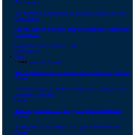
Отношения
Как укрепить отношения: 12 лучших советов для пар
Отношения
Как соблазнить девушку, следуя простейшим правилам
Отношения
5 секретов чувственного секса
Отношения
Семья
Семья
Показать больше
Экс-возлюбленная Табакова вышла в свет с их дочерью
Семья
Кончаловский и Высоцкая четыре года скрывали, что
удочерили девочку
Семья
Жена Чадова показала фигуру в крошечном бикини
Семья
В РПЦ призвали женщин быть домашними феями
Семья