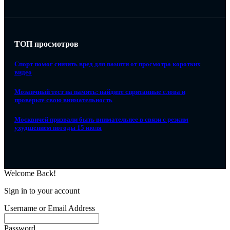
ТОП просмотров
Спорт помог снизить вред для памяти от просмотра коротких
видео
Мозаичный тест на память: найдите спрятанные слова и
проверьте свою внимательность
Москвичей призвали быть внимательнее в связи с резким
ухудшением погоды 15 июля
Welcome Back!
Sign in to your account
Username or Email Address
Password