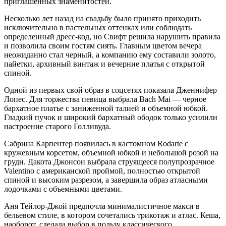
приглашенных знаменитостей.
Несколько лет назад на свадьбу было принято приходить
исключительно в пастельных оттенках или соблюдать
определенный дресс-код, но Свифт решила нарушить правила
и позволила своим гостям сиять. Главным цветом вечера
неожиданно стал черный, а компанию ему составили золото,
пайетки, архивный винтаж и вечерние платья с открытой
спиной.
Одной из первых свой образ в соцсетях показала Дженнифер
Лопес. Для торжества певица выбрала Bach Mai — черное
бархатное платье с заниженной талией и объемной юбкой.
Гладкий пучок и широкий бархатный ободок только усилили
настроение старого Голливуда.
Сабрина Карпентер появилась в кастомном Rodarte с
кружевным корсетом, объемной юбкой и небольшой розой на
груди. Дакота Джонсон выбрала струящееся полупрозрачное
Valentino с американской проймой, полностью открытой
спиной и высоким разрезом, а завершила образ атласными
лодочками с объемными цветами.
Аня Тейлор-Джой предпочла минималистичное макси в
бельевом стиле, в котором сочетались трикотаж и атлас. Кеша,
наоборот, сделала выбор в пользу классического