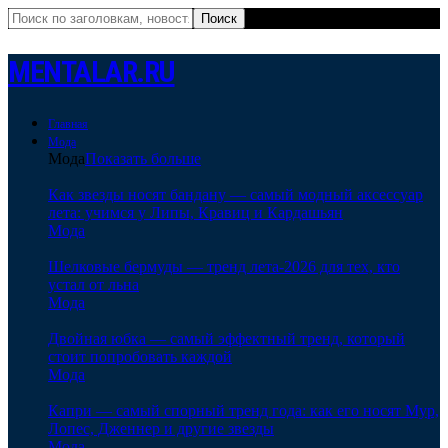
MENTALAR.RU
Главная
Мода
Мода
Показать больше
Как звезды носят бандану — самый модный аксессуар
лета: учимся у Липы, Кравиц и Кардашьян
Мода
Шелковые бермуды — тренд лета-2026 для тех, кто
устал от льна
Мода
Двойная юбка — самый эффектный тренд, который
стоит попробовать каждой
Мода
Капри — самый спорный тренд года: как его носят Мур,
Лопес, Дженнер и другие звезды
Мода