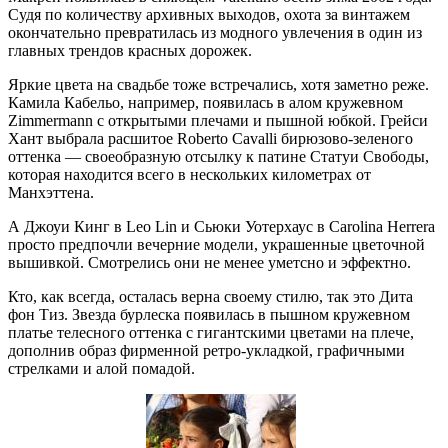
Судя по количеству архивных выходов, охота за винтажем
окончательно превратилась из модного увлечения в один из
главных трендов красных дорожек.
Яркие цвета на свадьбе тоже встречались, хотя заметно реже.
Камила Кабельо, например, появилась в алом кружевном
Zimmermann с открытыми плечами и пышной юбкой. Грейси
Хант выбрала расшитое Roberto Cavalli бирюзово-зеленого
оттенка — своеобразную отсылку к патине Статуи Свободы,
которая находится всего в нескольких километрах от
Манхэттена.
А Джоуи Кинг в Leo Lin и Сьюки Уотерхаус в Carolina Herrera
просто предпочли вечерние модели, украшенные цветочной
вышивкой. Смотрелись они не менее уметсно и эффектно.
Кто, как всегда, осталась верна своему стилю, так это Дита
фон Тиз. Звезда бурлеска появилась в пышном кружевном
платье телесного оттенка с гигантскими цветами на плече,
дополнив образ фирменной ретро-укладкой, графичными
стрелками и алой помадой.