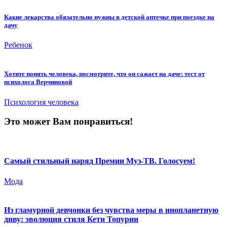
Какие лекарства обязательно нужны в детской аптечке при поездке на
дачу
Ребенок
Хотите понять человека, посмотрите, что он сажает на даче: тест от
психолога Верчиновой
Психология человека
Это может Вам понравиться!
Самый стильный наряд Премии Муз-ТВ. Голосуем!
Мода
Из гламурной девчонки без чувства меры в инопланетную
диву: эволюция стиля Кети Топурии