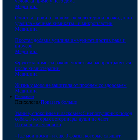
человека прямо у него дома
Медицина
Очистка крови от «плохого» холестерина неожиданно
удалила «вечные химикаты» и микропластик
Медицина
Простая добавка усилила иммунитет против рака и
вирусов
Медицина
Фруктоза помогла раковым клеткам распространяться
после химиотерапии
Медицина
Жизнь у моря не защитила от проблем со здоровьем
Медицина
Психология
Психология
Показать больше
Умные, спокойные и ласковые: 5 непопулярных пород
собак, в которых ветеринары души не чают
Психология человека
«Где мои носки» и еще 3 фразы, которые слышит