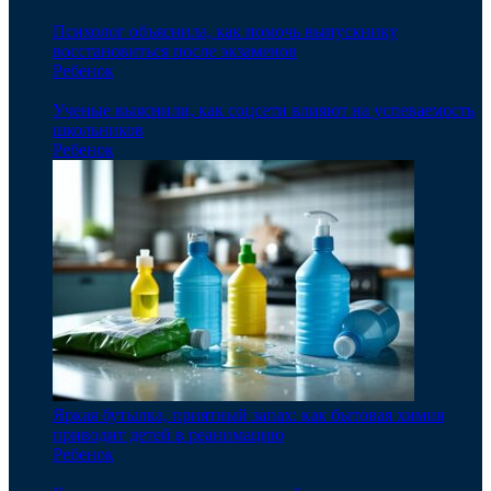
Психолог объяснила, как помочь выпускнику
восстановиться после экзаменов
Ребенок
Ученые выяснили, как соцсети влияют на успеваемость
школьников
Ребенок
Яркая бутылка, приятный запах: как бытовая химия
приводит детей в реанимацию
Ребенок