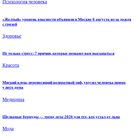
Психология человека
«Желтый» уровень опасности объявили в Москве 6 августа из-за дождя
с грозой
Здоровье
Не только стресс: 7 причин, которые мешают вам высыпаться
Красота
Мягкий клещ, переносящий возвратный тиф, укусил человека прямо
у него дома
Медицина
Шелковые бермуды — тренд лета-2026 для тех, кто устал от льна
Мода