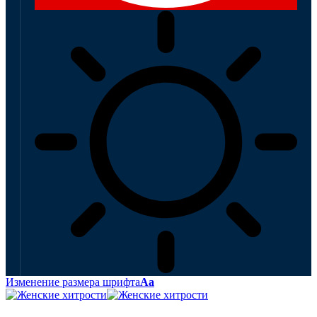
Изменение размера шрифта
Аа