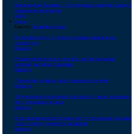
Восхождение Гальяно: 15 легендарных нарядов главного
сказочника мира моды
Мода
Красота
Красота
Показать больше
Не только стресс: 7 причин, которые мешают вам
высыпаться
Красота
Розовое шампанское на ногтях: летний маникюр,
который выглядит роскошно
Красота
7 ароматов, которые дарят уверенность в себе
Красота
10 термозащитных спреев, которые не только защищают,
но и увлажняют волосы
Красота
Если сил на спортзал больше нет: 6 тренировок, которые
снова помогут полюбить движение
Красота