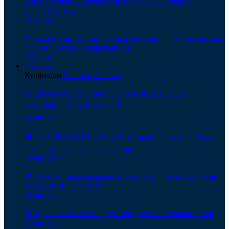
Как постепенно подготовить ребенка к новому
учебному году
Ребенок
У каждого пятого школьника в России — ожирение: как
вернуть ребенку здоровый вес
Ребенок
Кулинария
Кулинария
Показать больше
🍰 «Белоснежная» глазурь для кулича: пышная,
блестящая, не осыпается! ❄️
Кулинария
🕊️ ТРИ РЕЦЕПТА ПАСХИ, которые я всегда готовлю
на Пасху — проверено годами!
Кулинария
🧁 Нежная творожная пасха без муки — наш любимый
пасхальный рецепт 💛
Кулинария
🌸 Идеальная пасха: ароматная, мягкая и волокнистая
Кулинария