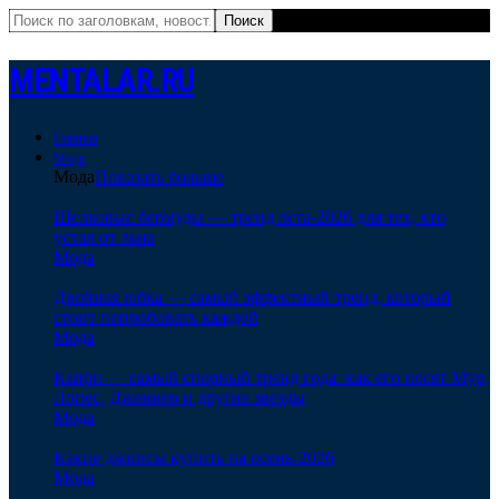
MENTALAR.RU
Главная
Мода
Мода
Показать больше
Шелковые бермуды — тренд лета-2026 для тех, кто
устал от льна
Мода
Двойная юбка — самый эффектный тренд, который
стоит попробовать каждой
Мода
Капри — самый спорный тренд года: как его носят Мур,
Лопес, Дженнер и другие звезды
Мода
Какие джинсы купить на осень-2026
Мода