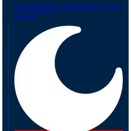
Квашеные помидоры с сахаром в кастрюле – готовы
всего за три дня! 🍅✨
Кулинария