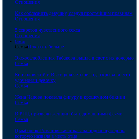
Отношения
Как соблазнить девушку, следуя простейшим правилам
Отношения
5 секретов чувственного секса
Отношения
Семья
Семья
Показать больше
Экс-возлюбленная Табакова вышла в свет с их дочерью
Семья
Кончаловский и Высоцкая четыре года скрывали, что
удочерили девочку
Семья
Жена Чадова показала фигуру в крошечном бикини
Семья
В РПЦ призвали женщин быть домашними феями
Семья
Цымбалюк-Романовская показала подросшую дочь,
которую назвала в честь отца