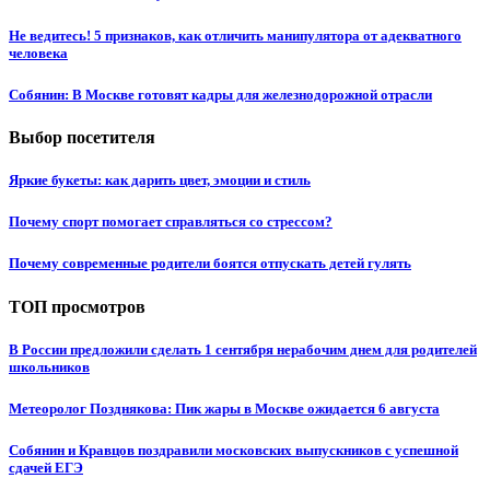
Не ведитесь! 5 признаков, как отличить манипулятора от адекватного
человека
Собянин: В Москве готовят кадры для железнодорожной отрасли
Выбор посетителя
Яркие букеты: как дарить цвет, эмоции и стиль
Почему спорт помогает справляться со стрессом?
Почему современные родители боятся отпускать детей гулять
ТОП просмотров
В России предложили сделать 1 сентября нерабочим днем для родителей
школьников
Метеоролог Позднякова: Пик жары в Москве ожидается 6 августа
Собянин и Кравцов поздравили московских выпускников с успешной
сдачей ЕГЭ