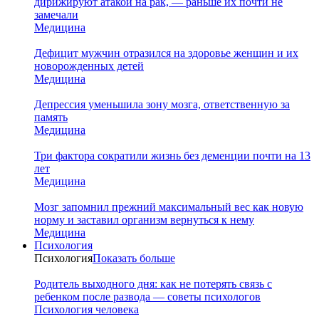
дирижируют атакой на рак, — раньше их почти не
замечали
Медицина
Дефицит мужчин отразился на здоровье женщин и их
новорожденных детей
Медицина
Депрессия уменьшила зону мозга, ответственную за
память
Медицина
Три фактора сократили жизнь без деменции почти на 13
лет
Медицина
Мозг запомнил прежний максимальный вес как новую
норму и заставил организм вернуться к нему
Медицина
Психология
Психология
Показать больше
Родитель выходного дня: как не потерять связь с
ребенком после развода — советы психологов
Психология человека