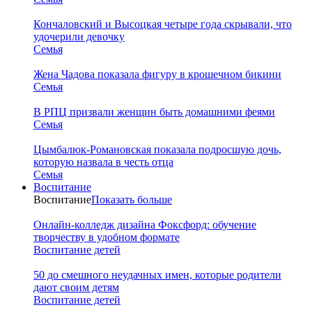
Кончаловский и Высоцкая четыре года скрывали, что
удочерили девочку
Семья
Жена Чадова показала фигуру в крошечном бикини
Семья
В РПЦ призвали женщин быть домашними феями
Семья
Цымбалюк-Романовская показала подросшую дочь,
которую назвала в честь отца
Семья
Воспитание
Воспитание
Показать больше
Онлайн-колледж дизайна Фоксфорд: обучение
творчеству в удобном формате
Воспитание детей
50 до смешного неудачных имен, которые родители
дают своим детям
Воспитание детей