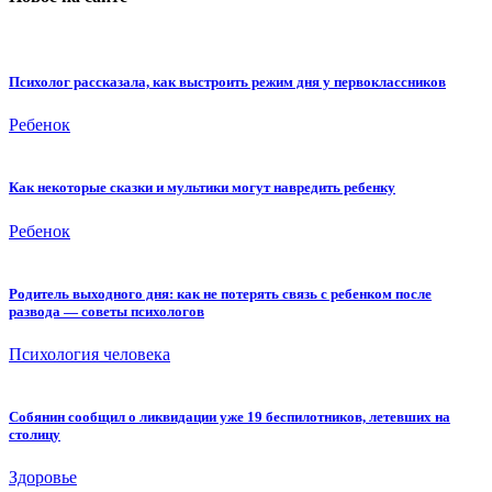
Психолог рассказала, как выстроить режим дня у первоклассников
Ребенок
Как некоторые сказки и мультики могут навредить ребенку
Ребенок
Родитель выходного дня: как не потерять связь с ребенком после
развода — советы психологов
Психология человека
Собянин сообщил о ликвидации уже 19 беспилотников, летевших на
столицу
Здоровье