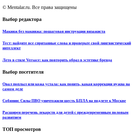
© Mentalar.ru. Все права защищены
Выбор редактора
Макияж без макияжа: пошаговая инструкция визажиста
Тест: найдите все спрятанные слова и проверьте свой лингвистический
интеллект
Лето в стиле Versace: как повторить образ в эстетике бренда
Выбор посетителя
Овал поплыл или кожа устала: как понять, какая коррекция нужна на
самом деле
Собянин: Силы ПВО уничтожили шесть БПЛА на подлете к Москве
Расширен перечень лекарств для детей с преждевременным половым
развитием
ТОП просмотров