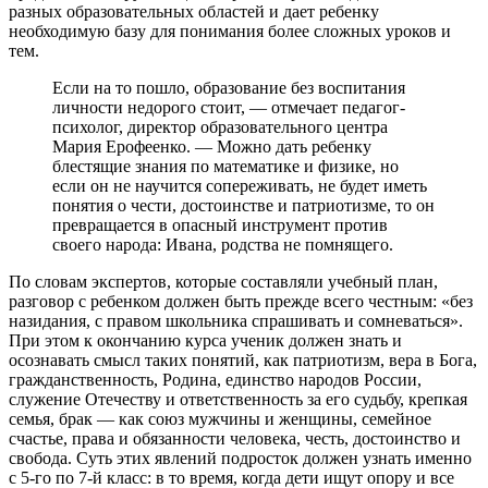
разных образовательных областей и дает ребенку
необходимую базу для понимания более сложных уроков и
тем.
Если на то пошло, образование без воспитания
личности недорого стоит, — отмечает педагог-
психолог, директор образовательного центра
Мария Ерофеенко. — Можно дать ребенку
блестящие знания по математике и физике, но
если он не научится сопереживать, не будет иметь
понятия о чести, достоинстве и патриотизме, то он
превращается в опасный инструмент против
своего народа: Ивана, родства не помнящего.
По словам экспертов, которые составляли учебный план,
разговор с ребенком должен быть прежде всего честным: «без
назидания, с правом школьника спрашивать и сомневаться».
При этом к окончанию курса ученик должен знать и
осознавать смысл таких понятий, как патриотизм, вера в Бога,
гражданственность, Родина, единство народов России,
служение Отечеству и ответственность за его судьбу, крепкая
семья, брак — как союз мужчины и женщины, семейное
счастье, права и обязанности человека, честь, достоинство и
свобода. Суть этих явлений подросток должен узнать именно
с 5-го по 7-й класс: в то время, когда дети ищут опору и все