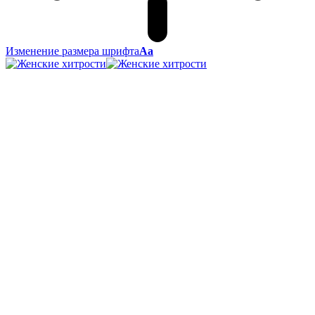
Изменение размера шрифта
Аа