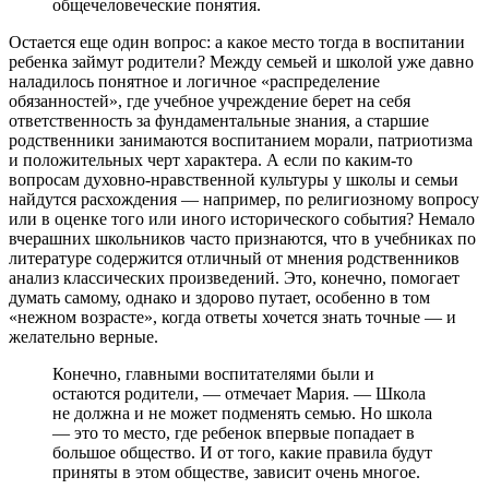
общечеловеческие понятия.
Остается еще один вопрос: а какое место тогда в воспитании
ребенка займут родители? Между семьей и школой уже давно
наладилось понятное и логичное «распределение
обязанностей», где учебное учреждение берет на себя
ответственность за фундаментальные знания, а старшие
родственники занимаются воспитанием морали, патриотизма
и положительных черт характера. А если по каким-то
вопросам духовно-нравственной культуры у школы и семьи
найдутся расхождения — например, по религиозному вопросу
или в оценке того или иного исторического события? Немало
вчерашних школьников часто признаются, что в учебниках по
литературе содержится отличный от мнения родственников
анализ классических произведений. Это, конечно, помогает
думать самому, однако и здорово путает, особенно в том
«нежном возрасте», когда ответы хочется знать точные — и
желательно верные.
Конечно, главными воспитателями были и
остаются родители, — отмечает Мария. — Школа
не должна и не может подменять семью. Но школа
— это то место, где ребенок впервые попадает в
большое общество. И от того, какие правила будут
приняты в этом обществе, зависит очень многое.