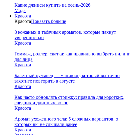
Какие джинсы купить на осень-2026
Мода
Красота
Красота
Показать больше
8 кожаных и табачных ароматов, которые пахнут
уверенностью
Красота
Гоммаж, роллер, скатка: как правильно выбрать пилинг
для лица
Красота
Балетный румянец — маникюр, который вы точно
захотите повторить в августе
Красота
Как часто обновлять стрижку: правила для коротких,
средних и длинных волос
Красота
Аромат ухоженного тела: 5 сложных вариантов, о
которых вы не слышали ранее
Красота