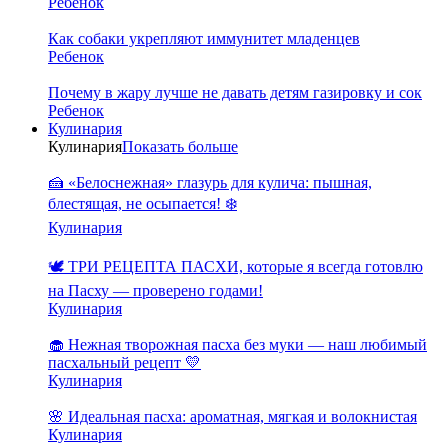
Ребенок
Как собаки укрепляют иммунитет младенцев
Ребенок
Почему в жару лучше не давать детям газировку и сок
Ребенок
Кулинария
Кулинария
Показать больше
🍰 «Белоснежная» глазурь для кулича: пышная,
блестящая, не осыпается! ❄️
Кулинария
🕊️ ТРИ РЕЦЕПТА ПАСХИ, которые я всегда готовлю
на Пасху — проверено годами!
Кулинария
🧁 Нежная творожная пасха без муки — наш любимый
пасхальный рецепт 💛
Кулинария
🌸 Идеальная пасха: ароматная, мягкая и волокнистая
Кулинария