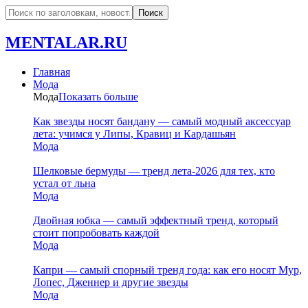
MENTALAR.RU
Главная
Мода
Мода
Показать больше
Как звезды носят бандану — самый модный аксессуар
лета: учимся у Липы, Кравиц и Кардашьян
Мода
Шелковые бермуды — тренд лета-2026 для тех, кто
устал от льна
Мода
Двойная юбка — самый эффектный тренд, который
стоит попробовать каждой
Мода
Капри — самый спорный тренд года: как его носят Мур,
Лопес, Дженнер и другие звезды
Мода