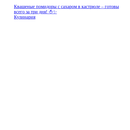
Квашеные помидоры с сахаром в кастрюле – готовы
всего за три дня! 🍅✨
Кулинария