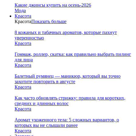
Какие джинсы купить на осень-2026
Мода
Красота
Красота
Показать больше
8 кожаных и табачных ароматов, которые пахнут
уверенностью
Красота
Гоммаж, роллер, скатка: как правильно выбрать пилинг
для лица
Красота
Балетный румянец — маникюр, который вы точно
захотите повторить в августе
Красота
Как часто обновлять стрижку: правила для коротких,
средних и длинных волос
Красота
Аромат ухоженного тела: 5 сложных вариантов, о
которых вы не слышали ранее
Красота