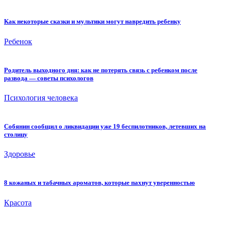
Как некоторые сказки и мультики могут навредить ребенку
Ребенок
Родитель выходного дня: как не потерять связь с ребенком после
развода — советы психологов
Психология человека
Собянин сообщил о ликвидации уже 19 беспилотников, летевших на
столицу
Здоровье
8 кожаных и табачных ароматов, которые пахнут уверенностью
Красота