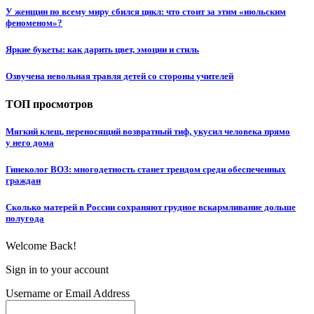
У женщин по всему миру сбился цикл: что стоит за этим «июльским
феноменом»?
Яркие букеты: как дарить цвет, эмоции и стиль
Озвучена невольная травля детей со стороны учителей
ТОП просмотров
Мягкий клещ, переносящий возвратный тиф, укусил человека прямо
у него дома
Гинеколог ВОЗ: многодетность станет трендом среди обеспеченных
граждан
Сколько матерей в России сохраняют грудное вскармливание дольше
полугода
Welcome Back!
Sign in to your account
Username or Email Address