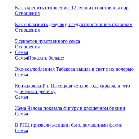
Как укрепить отношения: 12 лучших советов для пар
Отношения
Как соблазнить девушку, следуя простейшим правилам
Отношения
5 секретов чувственного секса
Отношения
Семья
Семья
Показать больше
Экс-возлюбленная Табакова вышла в свет с их дочерью
Семья
Кончаловский и Высоцкая четыре года скрывали, что
удочерили девочку
Семья
Жена Чадова показала фигуру в крошечном бикини
Семья
В РПЦ призвали женщин быть домашними феями
Семья