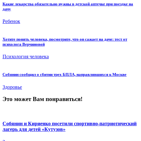
Какие лекарства обязательно нужны в детской аптечке при поездке на
дачу
Ребенок
Хотите понять человека, посмотрите, что он сажает на даче: тест от
психолога Верчиновой
Психология человека
Собянин сообщил о сбитии трех БПЛА, направлявшихся к Москве
Здоровье
Это может Вам понравиться!
Собянин и Кириенко посетили спортивно-патриотический
лагерь для детей «Кутузов»