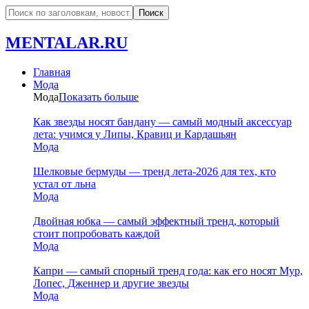
MENTALAR.RU
Главная
Мода
Мода
Показать больше
Как звезды носят бандану — самый модный аксессуар
лета: учимся у Липы, Кравиц и Кардашьян
Мода
Шелковые бермуды — тренд лета-2026 для тех, кто
устал от льна
Мода
Двойная юбка — самый эффектный тренд, который
стоит попробовать каждой
Мода
Капри — самый спорный тренд года: как его носят Мур,
Лопес, Дженнер и другие звезды
Мода