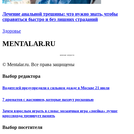
Лечение анальной трещины: что нужно знать, чтобы
справиться быстро и без лишних страданий
Здоровье
MENTALAR.RU
женские хитрости
© Mentalar.ru. Все права защищены
Выбор редактора
Водителей предупредили о сильном дожде в Москве 21 июля
7 ароматов с жасмином, которые пахнут роскошью
Зачем взрослым играть в слова: мозаичная игра «змейка» лучше
кроссворда тренирует память
Выбор посетителя