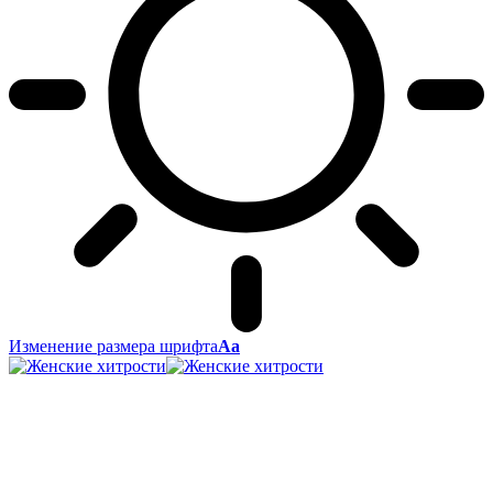
Изменение размера шрифта
Аа