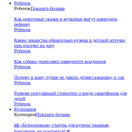
Ребенок
Ребенок
Показать больше
Как некоторые сказки и мультики могут навредить
ребенку
Ребенок
Какие лекарства обязательно нужны в детской аптечке
при поездке на дачу
Ребенок
Как собаки укрепляют иммунитет младенцев
Ребенок
Почему в жару лучше не давать детям газировку и сок
Ребенок
Развеян популярный стереотип о вреде смартфонов для
детей
Ребенок
Кулинария
Кулинария
Показать больше
🍰 «Белоснежная» глазурь для кулича: пышная,
блестящая, не осыпается! ❄️