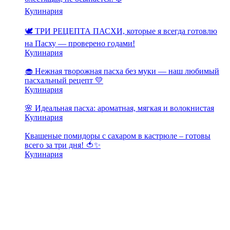
Кулинария
🕊️ ТРИ РЕЦЕПТА ПАСХИ, которые я всегда готовлю
на Пасху — проверено годами!
Кулинария
🧁 Нежная творожная пасха без муки — наш любимый
пасхальный рецепт 💛
Кулинария
🌸 Идеальная пасха: ароматная, мягкая и волокнистая
Кулинария
Квашеные помидоры с сахаром в кастрюле – готовы
всего за три дня! 🍅✨
Кулинария