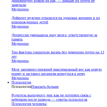
дирижируют атакой на рак, — раньше их почти не
замечали
Медицина
Дефицит мужчин отразился на здоровье женщин и их
новорожденных детей
Медицина
Депрессия уменьшила зону мозга, ответственную за
память
Медицина
Три фактора сократили жизнь без деменции почти на 13
лет
Медицина
Мозг запомнил прежний максимальный вес как новую
норму и заставил организм вернуться к нему
Медицина
Психология
Психология
Показать больше
Родитель выходного дня: как не потерять связь с
ребенком после развода — советы психологов
Психология человека