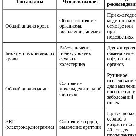
Тип анализа
Что показывает
рекомендова
При ежегодн
Общее состояние
медицинском
Общий анализ крови
организма,
осмотре или
воспаления, анемия
при
подозрениях
Работа печени,
Для контроля
Биохимический анализ
почек, уровень
обмена вещес
крови
сахара и
и функции
холестерина
органов
Рутинное
исследование
Состояние
для выявлени
Общий анализ мочи
мочевыделительной
воспалений и
системы
заболеваний
почек
При жалобах 
сердце, в
ЭКГ
Состояние сердца,
возрасте посл
(электрокардиограмма)
выявление аритмий
40 лет для
профилактик