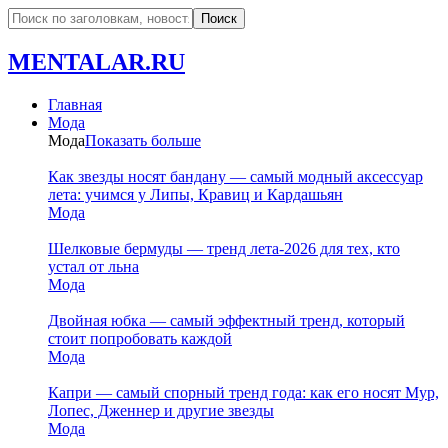
MENTALAR.RU
Главная
Мода
Мода
Показать больше
Как звезды носят бандану — самый модный аксессуар
лета: учимся у Липы, Кравиц и Кардашьян
Мода
Шелковые бермуды — тренд лета-2026 для тех, кто
устал от льна
Мода
Двойная юбка — самый эффектный тренд, который
стоит попробовать каждой
Мода
Капри — самый спорный тренд года: как его носят Мур,
Лопес, Дженнер и другие звезды
Мода