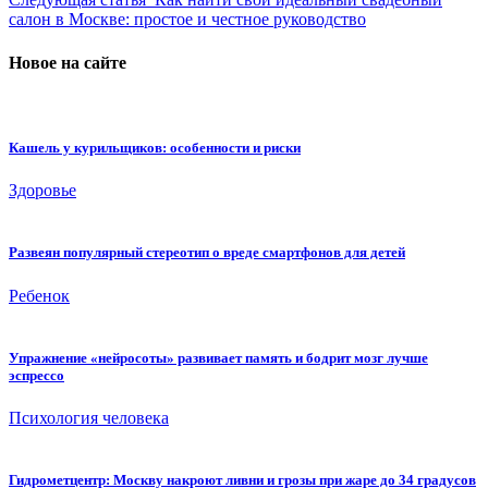
салон в Москве: простое и честное руководство
Новое на сайте
Кашель у курильщиков: особенности и риски
Здоровье
Развеян популярный стереотип о вреде смартфонов для детей
Ребенок
Упражнение «нейросоты» развивает память и бодрит мозг лучше
эспрессо
Психология человека
Гидрометцентр: Москву накроют ливни и грозы при жаре до 34 градусов