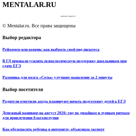
MENTALAR.RU
женские хитрости
© Mentalar.ru. Все права защищены
Выбор редактора
Реформер или коврик: как выбрать свой вид пилатеса
В ГД призвали усилить психологическую поддержку школьников при
сдаче ЕГЭ
Разминка для мозга «Соты» улучшит мышление за 2 минуты
Выбор посетителя
Родители ответили, когда планируют начать подготовку детей к ЕГЭ
Денежный маникюр на август 2026: гид по дизайнам и лунным ритмам
для привлечения благополучия
Как обезопасить ребенка в интернете, объяснила эксперт