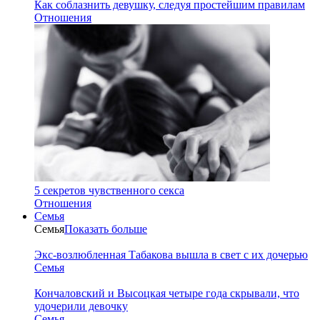
Как соблазнить девушку, следуя простейшим правилам
Отношения
5 секретов чувственного секса
Отношения
Семья
Семья
Показать больше
Экс-возлюбленная Табакова вышла в свет с их дочерью
Семья
Кончаловский и Высоцкая четыре года скрывали, что
удочерили девочку
Семья