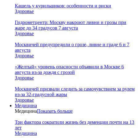
Кашель у курильщиков: особенности и риски
Здоровье
Гидрометцентр: Москву накроют ливни и грозы при
жаре до 34 градусов 7 августа
Здоровье
Москвичей предупредили о грозе, ливне и граде 6 и 7
августа
Здоровье
«Желтый» уровень опасности объявили в Москве 6
августа из-за дождя с грозой
Здоровье
Москвичей призвали следить за самочувствием за рулем
из-за 32-градусной жары
Здоровье
Медицина
Медицина
Показать больше
Три фактора сократили жизнь без деменции почти на 13
лет
Медицина