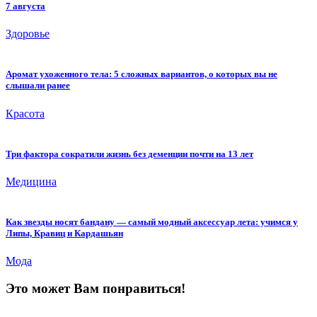
7 августа
Здоровье
Аромат ухоженного тела: 5 сложных вариантов, о которых вы не
слышали ранее
Красота
Три фактора сократили жизнь без деменции почти на 13 лет
Медицина
Как звезды носят бандану — самый модный аксессуар лета: учимся у
Липы, Кравиц и Кардашьян
Мода
Это может Вам понравиться!