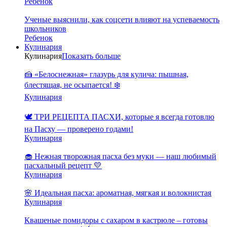
Ребенок
Ученые выяснили, как соцсети влияют на успеваемость
школьников
Ребенок
Кулинария
Кулинария
Показать больше
🍰 «Белоснежная» глазурь для кулича: пышная,
блестящая, не осыпается! ❄️
Кулинария
🕊️ ТРИ РЕЦЕПТА ПАСХИ, которые я всегда готовлю
на Пасху — проверено годами!
Кулинария
🧁 Нежная творожная пасха без муки — наш любимый
пасхальный рецепт 💛
Кулинария
🌸 Идеальная пасха: ароматная, мягкая и волокнистая
Кулинария
Квашеные помидоры с сахаром в кастрюле – готовы