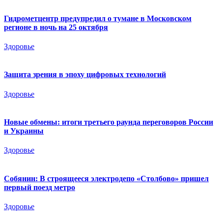
Гидрометцентр предупредил о тумане в Московском
регионе в ночь на 25 октября
Здоровье
Защита зрения в эпоху цифровых технологий
Здоровье
Новые обмены: итоги третьего раунда переговоров России
и Украины
Здоровье
Собянин: В строящееся электродепо «Столбово» пришел
первый поезд метро
Здоровье