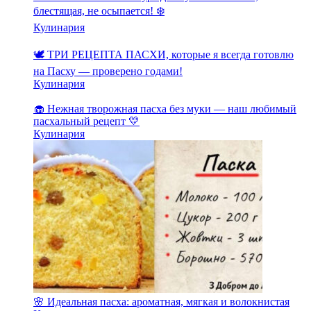
блестящая, не осыпается! ❄️
Кулинария
🕊️ ТРИ РЕЦЕПТА ПАСХИ, которые я всегда готовлю
на Пасху — проверено годами!
Кулинария
🧁 Нежная творожная пасха без муки — наш любимый
пасхальный рецепт 💛
Кулинария
🌸 Идеальная пасха: ароматная, мягкая и волокнистая