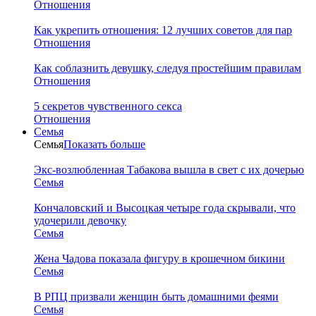
Отношения
Как укрепить отношения: 12 лучших советов для пар
Отношения
Как соблазнить девушку, следуя простейшим правилам
Отношения
5 секретов чувственного секса
Отношения
Семья
Семья
Показать больше
Экс-возлюбленная Табакова вышла в свет с их дочерью
Семья
Кончаловский и Высоцкая четыре года скрывали, что
удочерили девочку
Семья
Жена Чадова показала фигуру в крошечном бикини
Семья
В РПЦ призвали женщин быть домашними феями
Семья