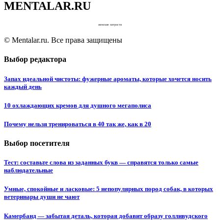
MENTALAR.RU
женские хитрости
© Mentalar.ru. Все права защищены
Выбор редактора
Запах идеальной чистоты: фужерные ароматы, которые хочется носить
каждый день
10 охлаждающих кремов для душного мегаполиса
Почему нельзя тренироваться в 40 так же, как в 20
Выбор посетителя
Тест: составьте слова из заданных букв — справятся только самые
наблюдательные
Умные, спокойные и ласковые: 5 непопулярных пород собак, в которых
ветеринары души не чают
Камербанд — забытая деталь, которая добавит образу голливудского