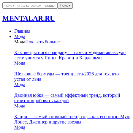
MENTALAR.RU
Главная
Мода
Мода
Показать больше
Как звезды носят бандану — самый модный аксессуар
лета: учимся у Липы, Кравиц и Кардашьян
Мода
Шелковые бермуды — тренд лета-2026 для тех, кто
устал от льна
Мода
Двойная юбка — самый эффектный тренд, который
стоит попробовать каждой
Мода
Капри — самый спорный тренд года: как его носят Мур,
Лопес, Дженнер и другие звезды
Мода