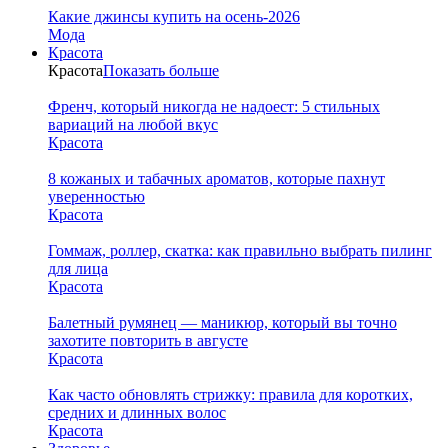
Какие джинсы купить на осень-2026
Мода
Красота
Красота
Показать больше
Френч, который никогда не надоест: 5 стильных
вариаций на любой вкус
Красота
8 кожаных и табачных ароматов, которые пахнут
уверенностью
Красота
Гоммаж, роллер, скатка: как правильно выбрать пилинг
для лица
Красота
Балетный румянец — маникюр, который вы точно
захотите повторить в августе
Красота
Как часто обновлять стрижку: правила для коротких,
средних и длинных волос
Красота