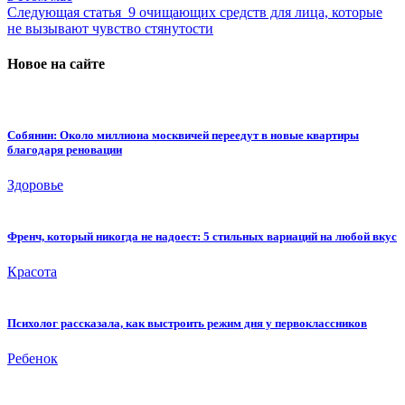
Следующая статья
9 очищающих средств для лица, которые
не вызывают чувство стянутости
Новое на сайте
Собянин: Около миллиона москвичей переедут в новые квартиры
благодаря реновации
Здоровье
Френч, который никогда не надоест: 5 стильных вариаций на любой вкус
Красота
Психолог рассказала, как выстроить режим дня у первоклассников
Ребенок