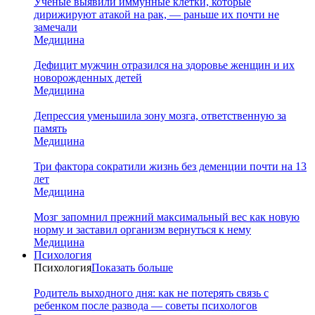
Ученые выявили иммунные клетки, которые
дирижируют атакой на рак, — раньше их почти не
замечали
Медицина
Дефицит мужчин отразился на здоровье женщин и их
новорожденных детей
Медицина
Депрессия уменьшила зону мозга, ответственную за
память
Медицина
Три фактора сократили жизнь без деменции почти на 13
лет
Медицина
Мозг запомнил прежний максимальный вес как новую
норму и заставил организм вернуться к нему
Медицина
Психология
Психология
Показать больше
Родитель выходного дня: как не потерять связь с
ребенком после развода — советы психологов