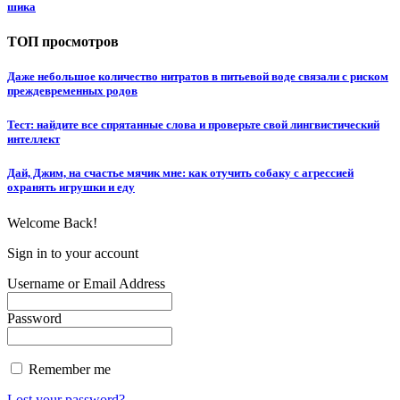
шика
ТОП просмотров
Даже небольшое количество нитратов в питьевой воде связали с риском
преждевременных родов
Тест: найдите все спрятанные слова и проверьте свой лингвистический
интеллект
Дай, Джим, на счастье мячик мне: как отучить собаку с агрессией
охранять игрушки и еду
Welcome Back!
Sign in to your account
Username or Email Address
Password
Remember me
Lost your password?