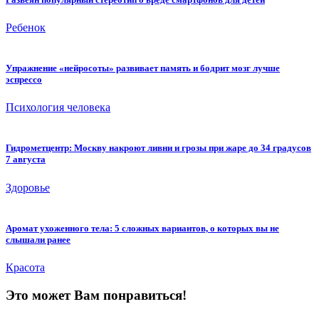
Ребенок
Упражнение «нейросоты» развивает память и бодрит мозг лучше
эспрессо
Психология человека
Гидрометцентр: Москву накроют ливни и грозы при жаре до 34 градусов
7 августа
Здоровье
Аромат ухоженного тела: 5 сложных вариантов, о которых вы не
слышали ранее
Красота
Это может Вам понравиться!