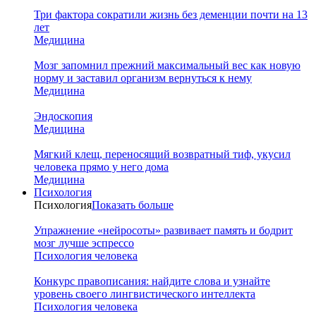
Три фактора сократили жизнь без деменции почти на 13
лет
Медицина
Мозг запомнил прежний максимальный вес как новую
норму и заставил организм вернуться к нему
Медицина
Эндоскопия
Медицина
Мягкий клещ, переносящий возвратный тиф, укусил
человека прямо у него дома
Медицина
Психология
Психология
Показать больше
Упражнение «нейросоты» развивает память и бодрит
мозг лучше эспрессо
Психология человека
Конкурс правописания: найдите слова и узнайте
уровень своего лингвистического интеллекта
Психология человека