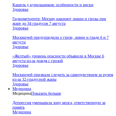
Кашель у курильщиков: особенности и риски
Здоровье
Гидрометцентр: Москву накроют ливни и грозы при
жаре до 34 градусов 7 августа
Здоровье
Москвичей предупредили о грозе, ливне и граде 6 и 7
августа
Здоровье
«Желтый» уровень опасности объявили в Москве 6
августа из-за дождя с грозой
Здоровье
Москвичей призвали следить за самочувствием за рулем
из-за 32-градусной жары
Здоровье
Медицина
Медицина
Показать больше
Депрессия уменьшила зону мозга, ответственную за
память
Медицина