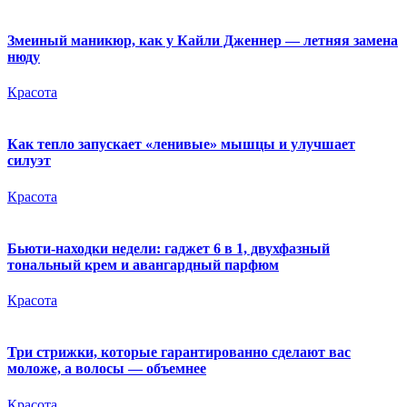
Змеиный маникюр, как у Кайли Дженнер — летняя замена
нюду
Красота
Как тепло запускает «ленивые» мышцы и улучшает
силуэт
Красота
Бьюти-находки недели: гаджет 6 в 1, двухфазный
тональный крем и авангардный парфюм
Красота
Три стрижки, которые гарантированно сделают вас
моложе, а волосы — объемнее
Красота