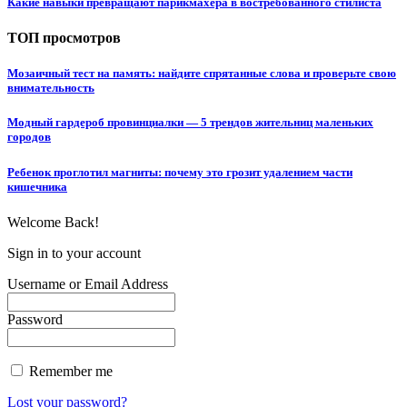
Какие навыки превращают парикмахера в востребованного стилиста
ТОП просмотров
Мозаичный тест на память: найдите спрятанные слова и проверьте свою
внимательность
Модный гардероб провинциалки — 5 трендов жительниц маленьких
городов
Ребенок проглотил магниты: почему это грозит удалением части
кишечника
Welcome Back!
Sign in to your account
Username or Email Address
Password
Remember me
Lost your password?