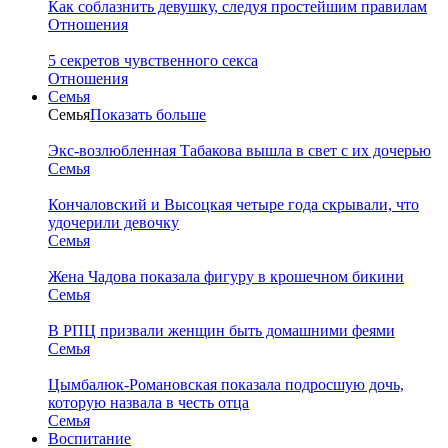
Как соблазнить девушку, следуя простейшим правилам
Отношения
5 секретов чувственного секса
Отношения
Семья
Семья
Показать больше
Экс-возлюбленная Табакова вышла в свет с их дочерью
Семья
Кончаловский и Высоцкая четыре года скрывали, что
удочерили девочку
Семья
Жена Чадова показала фигуру в крошечном бикини
Семья
В РПЦ призвали женщин быть домашними феями
Семья
Цымбалюк-Романовская показала подросшую дочь,
которую назвала в честь отца
Семья
Воспитание