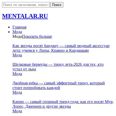
MENTALAR.RU
Главная
Мода
Мода
Показать больше
Как звезды носят бандану — самый модный аксессуар
лета: учимся у Липы, Кравиц и Кардашьян
Мода
Шелковые бермуды — тренд лета-2026 для тех, кто
устал от льна
Мода
Двойная юбка — самый эффектный тренд, который
стоит попробовать каждой
Мода
Капри — самый спорный тренд года: как его носят Мур,
Лопес, Дженнер и другие звезды
Мода