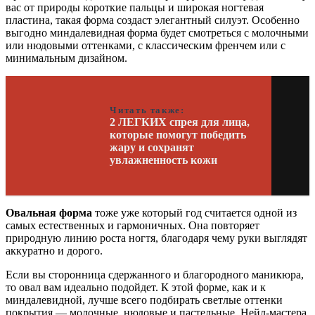
вас от природы короткие пальцы и широкая ногтевая
пластина, такая форма создаст элегантный силуэт. Особенно
выгодно миндалевидная форма будет смотреться с молочными
или нюдовыми оттенками, с классическим френчем или с
минимальным дизайном.
Читать также:
2 ЛЕГКИХ спрея для лица,
которые помогут победить
жару и сохранят
увлажненность кожи
Овальная форма
тоже уже который год считается одной из
самых естественных и гармоничных. Она повторяет
природную линию роста ногтя, благодаря чему руки выглядят
аккуратно и дорого.
Если вы сторонница сдержанного и благородного маникюра,
то овал вам идеально подойдет. К этой форме, как и к
миндалевидной, лучше всего подбирать светлые оттенки
покрытия — молочные, нюдовые и пастельные. Нейл-мастера