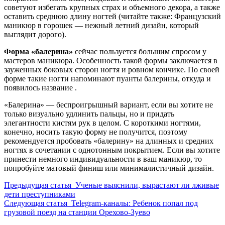
советуют избегать крупных страх и объемного декора, а также
оставить среднюю длину ногтей (читайте также: Французский
маникюр в горошек — нежный летний дизайн, который
выглядит дорого).
Форма «балерина»
сейчас пользуется большим спросом у
мастеров маникюра. Особенность такой формы заключается в
зауженных боковых сторон ногтя и ровном кончике. По своей
форме такие ногти напоминают пуанты балерины, откуда и
появилось название .
«Балерина» — беспроигрышный вариант, если вы хотите не
только визуально удлинить пальцы, но и придать
элегантности кистям рук в целом. С короткими ногтями,
конечно, носить такую форму не получится, поэтому
рекомендуется пробовать «балерину» на длинных и средних
ногтях в сочетании с однотонным покрытием. Если вы хотите
принести немного индивидуальности в ваш маникюр, то
попробуйте матовый финиш или минималистичный дизайн.
Предыдущая статья
Ученые выяснили, вырастают ли лживые
дети преступниками
Следующая статья
Telegram-каналы: Ребенок попал под
грузовой поезд на станции Орехово-Зуево