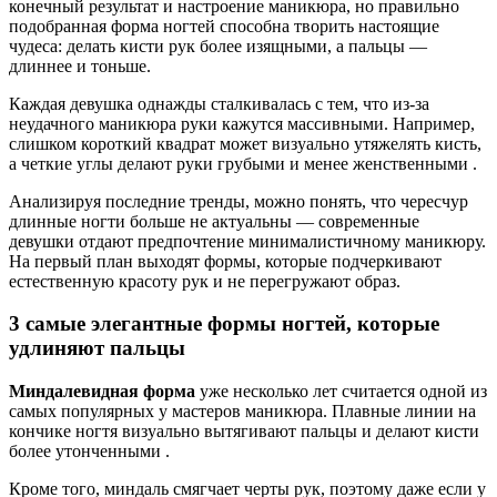
конечный результат и настроение маникюра, но правильно
подобранная форма ногтей способна творить настоящие
чудеса: делать кисти рук более изящными, а пальцы —
длиннее и тоньше.
Каждая девушка однажды сталкивалась с тем, что из-за
неудачного маникюра руки кажутся массивными. Например,
слишком короткий квадрат может визуально утяжелять кисть,
а четкие углы делают руки грубыми и менее женственными .
Анализируя последние тренды, можно понять, что чересчур
длинные ногти больше не актуальны — современные
девушки отдают предпочтение минималистичному маникюру.
На первый план выходят формы, которые подчеркивают
естественную красоту рук и не перегружают образ.
3 самые элегантные формы ногтей, которые
удлиняют пальцы
Миндалевидная форма
уже несколько лет считается одной из
самых популярных у мастеров маникюра. Плавные линии на
кончике ногтя визуально вытягивают пальцы и делают кисти
более утонченными .
Кроме того, миндаль смягчает черты рук, поэтому даже если у