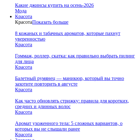
Какие джинсы купить на осень-2026
Мода
Красота
Красота
Показать больше
8 кожаных и табачных ароматов, которые пахнут
уверенностью
Красота
Гоммаж, роллер, скатка: как правильно выбрать пилинг
для лица
Красота
Балетный румянец — маникюр, который вы точно
захотите повторить в августе
Красота
Как часто обновлять стрижку: правила для коротких,
средних и длинных волос
Красота
Аромат ухоженного тела: 5 сложных вариантов, о
которых вы не слышали ранее
Красота