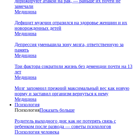
дирижируют атакой на рак, — раньше их почти не
замечали
Медицина
Дефицит мужчин отразился на здоровье женщин и их
новорожденных детей
Медицина
Депрессия уменьшила зону мозга, ответственную за
память
Медицина
Три фактора сократили жизнь без деменции почти на 13
лет
Медицина
Мозг запомнил прежний максимальный вес как новую
норму и заставил организм вернуться к нему
Медицина
Психология
Психология
Показать больше
Родитель выходного дня: как не потерять связь с
ребенком после развода — советы психологов
Психология человека