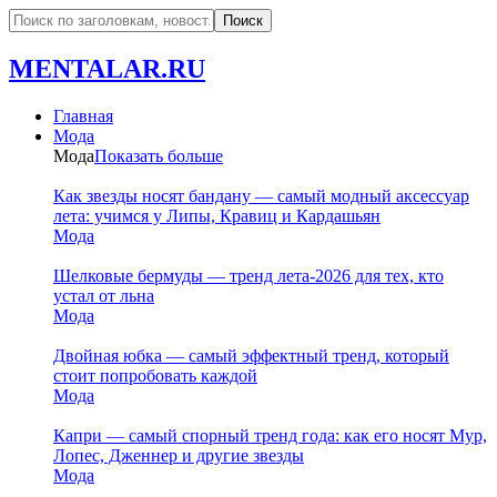
MENTALAR.RU
Главная
Мода
Мода
Показать больше
Как звезды носят бандану — самый модный аксессуар
лета: учимся у Липы, Кравиц и Кардашьян
Мода
Шелковые бермуды — тренд лета-2026 для тех, кто
устал от льна
Мода
Двойная юбка — самый эффектный тренд, который
стоит попробовать каждой
Мода
Капри — самый спорный тренд года: как его носят Мур,
Лопес, Дженнер и другие звезды
Мода