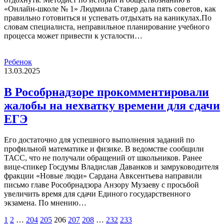
«Онлайн-школе № 1» Людмила Ставер дала пять советов, как
правильно готовиться и успевать отдыхать на каникулах.По
словам специалиста, неправильное планирование учебного
процесса может привести к усталости…
Ребенок
13.03.2025
В Рособрнадзоре прокомментировали
жалобы на нехватку времени для сдачи
ЕГЭ
Его достаточно для успешного выполнения заданий по
профильной математике и физике. В ведомстве сообщили
ТАСС, что не получали обращений от школьников. Ранее
вице-спикер Госдумы Владислав Даванков и замруководителя
фракции «Новые люди» Сардана Авксентьева направили
письмо главе Рособрнадзора Анзору Музаеву с просьбой
увеличить время для сдачи Единого государственного
экзамена. По мнению…
1
2
…
204
205
206
207
208
…
232
233