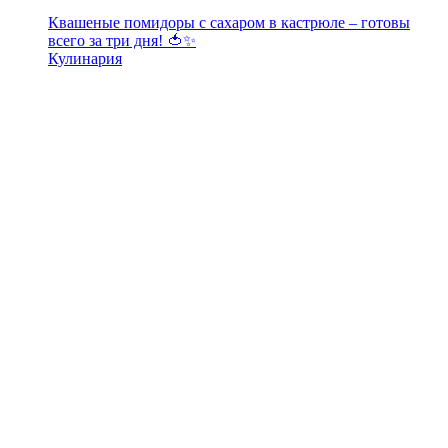
Квашеные помидоры с сахаром в кастрюле – готовы
всего за три дня! 🍅✨
Кулинария