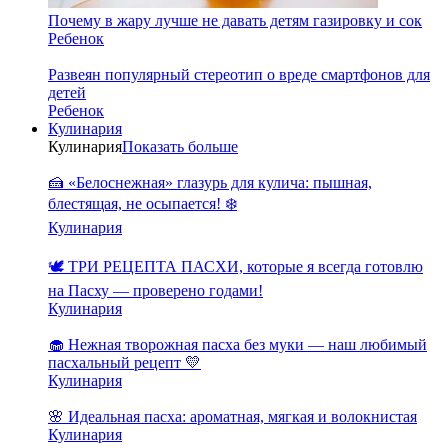
Почему в жару лучше не давать детям газировку и сок
Ребенок
Развеян популярный стереотип о вреде смартфонов для
детей
Ребенок
Кулинария
Кулинария
Показать больше
🍰 «Белоснежная» глазурь для кулича: пышная,
блестящая, не осыпается! ❄️
Кулинария
🕊️ ТРИ РЕЦЕПТА ПАСХИ, которые я всегда готовлю
на Пасху — проверено годами!
Кулинария
🧁 Нежная творожная пасха без муки — наш любимый
пасхальный рецепт 💛
Кулинария
🌸 Идеальная пасха: ароматная, мягкая и волокнистая
Кулинария