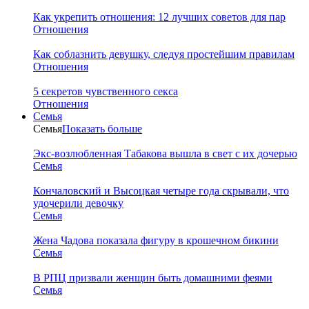
Как укрепить отношения: 12 лучших советов для пар
Отношения
Как соблазнить девушку, следуя простейшим правилам
Отношения
5 секретов чувственного секса
Отношения
Семья
Семья
Показать больше
Экс-возлюбленная Табакова вышла в свет с их дочерью
Семья
Кончаловский и Высоцкая четыре года скрывали, что
удочерили девочку
Семья
Жена Чадова показала фигуру в крошечном бикини
Семья
В РПЦ призвали женщин быть домашними феями
Семья