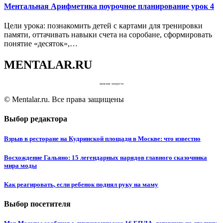
Ментальная Арифметика поурочное планирование урок 4
Цели урока: познакомить детей с картами для тренировки
памяти, оттачивать навыки счета на соробане, сформировать
понятие «десяток»,…
MENTALAR.RU
женские хитрости
© Mentalar.ru. Все права защищены
Выбор редактора
Взрыв в ресторане на Кудринской площади в Москве: что известно
Восхождение Гальяно: 15 легендарных нарядов главного сказочника
мира моды
Как реагировать, если ребенок поднял руку на маму
Выбор посетителя