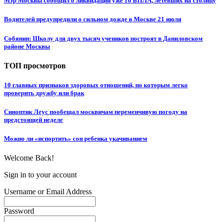
Мэр Москвы сообщил о ликвидации уже 16 БПЛА, летевших на столицу
Водителей предупредили о сильном дожде в Москве 21 июля
Собянин: Школу для двух тысяч учеников построят в Даниловском
районе Москвы
ТОП просмотров
10 главных признаков здоровых отношений, по которым легко
проверить дружбу или брак
Синоптик Леус пообещал москвичам переменчивую погоду на
предстоящей неделе
Можно ли «испортить» сон ребенка укачиванием
Welcome Back!
Sign in to your account
Username or Email Address
Password